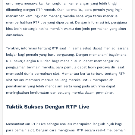
umumnya menawarkan kemungkinan kemenangan yang lebih tinggi
dibanding dengan RTP rendah. Oleh karena itu, para pemain yang ingin
menambah kemungkinan menang mereka sebaiknya terus menerus
memperhatikan RTP live yang diperbarui. Dengan informasi ini, pengguna
bisa lebih strategis ketika memilih waktu dan jenis permainan yang akan
dimainkan.
Terakhir, informasi tentang RTP saat ini sama sekali dapat menjadi sarana
belajar bagi pemain yang baru bergabung. Dengan memahami bagaimana
RTP bekerja angka RTP dan bagaimana nilai ini dapat mempengaruhi
pengalaman bermain mereka, para pemula dapat lebih percaya diri saat
memasuki dunia permainan slot. Memantau berita terbaru tentang RTP
slot terkini memberi mereka peluang mereka untuk memperoleh
pemahaman yang lebih mendalam serta yang pada akhirnya dapat
meningkatkan kenikmatan dan peluang mereka dalam permainan.
Taktik Sukses Dengan RTP Live
Memanfaatkan RTP Live sebagai analisis merupakan langkah bijak bagi
para pemain slot. Dengan cara mengawasi RTP secara real-time, pemain