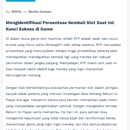
By
RAf4L
In
Berita Games
Mengidentifikasi Persentase Kembali Slot Saat Ini:
Kunci Sukses di Game
Di dalam dunia game slot machine, istilah RTP adalah salah satu kunci
krusial yang harus perlu dimengerti oleh setiap peserta. RTP merupakan
prosentase yang menunjukkan betapa tinggi probabilitas peserta akan
mendapatkan mendapatkan kembali lagi uang mereka dari sebuah
permainan dalam jangka panjang. Mempelajari RTP mesin slot saat ini
bisa menjadi taktik efektif bagi mereka yang ingin menambah
kemungkinan menang.
Dengan kian bertambahnya popularitas permainan slot dalam jaringan,
banyak sekali peserta yang mencari investigasi data tentang Return to
Player live agar menjamin bahwa para pemain memainkan pada mesin
yang menyediakan pengembalian optimal. Dengan mengetahui konsep
Return to Player serta memantau rtp hari ini, para pemain bisa
mengambil keputusan yang tidak hanya bijak dan terinformasi ketika
menentukan game yang ingin ingin mereka. Ayo kita semua eksplorasi