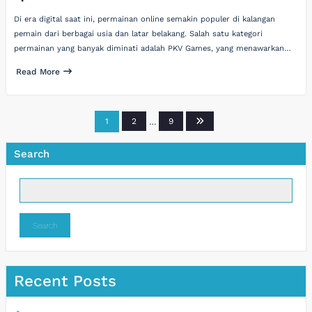
Di era digital saat ini, permainan online semakin populer di kalangan
pemain dari berbagai usia dan latar belakang. Salah satu kategori
permainan yang banyak diminati adalah PKV Games, yang menawarkan…
Read More
Posts
1
2
…
9
pagination
Search
Search
Recent Posts