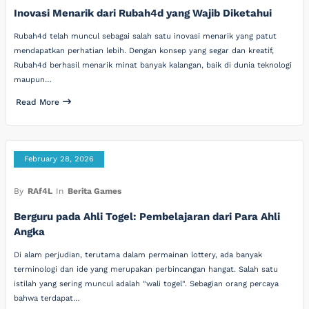
Inovasi Menarik dari Rubah4d yang Wajib Diketahui
Rubah4d telah muncul sebagai salah satu inovasi menarik yang patut
mendapatkan perhatian lebih. Dengan konsep yang segar dan kreatif,
Rubah4d berhasil menarik minat banyak kalangan, baik di dunia teknologi
maupun…
Read More
February 28, 2026
By
RAf4L
In
Berita Games
Berguru pada Ahli Togel: Pembelajaran dari Para Ahli
Angka
Di alam perjudian, terutama dalam permainan lottery, ada banyak
terminologi dan ide yang merupakan perbincangan hangat. Salah satu
istilah yang sering muncul adalah "wali togel". Sebagian orang percaya
bahwa terdapat…