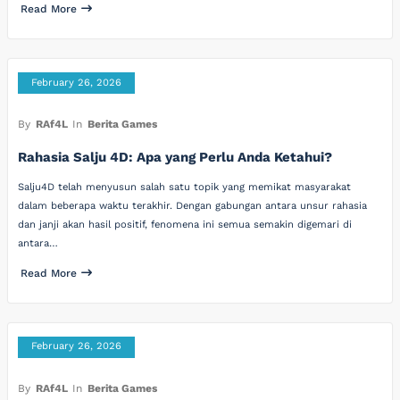
Read More
February 26, 2026
By
RAf4L
In
Berita Games
Rahasia Salju 4D: Apa yang Perlu Anda Ketahui?
Salju4D telah menyusun salah satu topik yang memikat masyarakat
dalam beberapa waktu terakhir. Dengan gabungan antara unsur rahasia
dan janji akan hasil positif, fenomena ini semua semakin digemari di
antara…
Read More
February 26, 2026
By
RAf4L
In
Berita Games