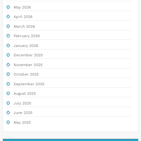
May 2026
April 2026
March 2026
February 2026
January 2026
December 2025
November 2025
October 2025
September 2025
August 2025
July 2025
June 2025
May 2025