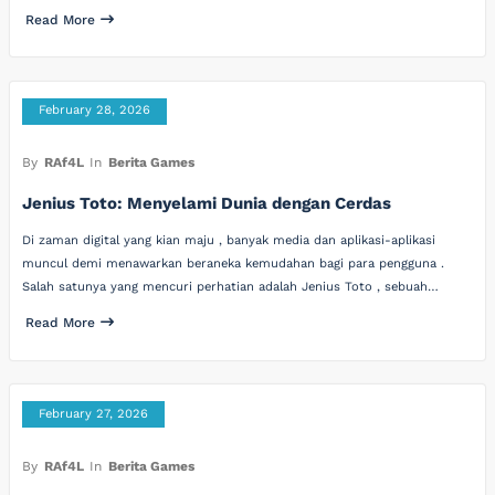
Read More
February 28, 2026
By
RAf4L
In
Berita Games
Jenius Toto: Menyelami Dunia dengan Cerdas
Di zaman digital yang kian maju , banyak media dan aplikasi-aplikasi
muncul demi menawarkan beraneka kemudahan bagi para pengguna .
Salah satunya yang mencuri perhatian adalah Jenius Toto , sebuah…
Read More
February 27, 2026
By
RAf4L
In
Berita Games