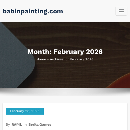
Skip
babinpainting.com
to
content
Month:
February 2026
Home
»
Archives for February 2026
February 28, 2026
By
RAf4L
In
Berita Games