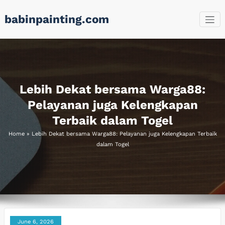
Skip
babinpainting.com
to
content
Lebih Dekat bersama Warga88:
Pelayanan juga Kelengkapan
Terbaik dalam Togel
Home
»
Lebih Dekat bersama Warga88: Pelayanan juga Kelengkapan Terbaik
dalam Togel
June 6, 2026