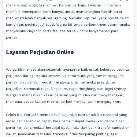
menarik bagi anggota member. Dengan berbagai tawaran ini, pemain
memiliki kesempatan lebih banyak untuk memenangkan hadiah serta
menikmati lebih banyak sesi gaming. Memiliki reputasi yang positif dalam
komunitas pecinta judi togel, Warga 88 terus berkomitmen dalam rangka
menyediakan layanan serta fasilitas terbaik demi kenyamanan para
pemain.
Layanan Perjudian Online
Warga 88 menyediakan sejumlah layanan terbaik untuk beberapa pecinta
perjudian daring. Melalui antarmuka antarmuka yang ramah pengguna,
pemain bisa dengan mudah mengeksplorasi beraneka jenis game
perjudian, termasuk togel Singapore, togel Hongkong, dan togel Sydney.
Warga88 memastikan kesan bermain yang mudah dan menyenangkan,
membuat setiap kali permainan berjudi menjadi lebih mengasyikkan.
Selain itu, Warga88 memberikan sejumlah cara untuk bertransaksi yang
aman dan cepat dan cepat. Para pemain dapat melakukan deposit dan
penarikan dana melalui berbagai opsi, mulai dari bank transfer sampai e-
wallet. Keamanan transaksi transaksi prioritas paling penting, agar