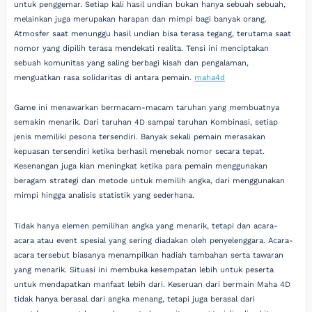
untuk penggemar. Setiap kali hasil undian bukan hanya sebuah sebuah,
melainkan juga merupakan harapan dan mimpi bagi banyak orang.
Atmosfer saat menunggu hasil undian bisa terasa tegang, terutama saat
nomor yang dipilih terasa mendekati realita. Tensi ini menciptakan
sebuah komunitas yang saling berbagi kisah dan pengalaman,
menguatkan rasa solidaritas di antara pemain.
maha4d
Game ini menawarkan bermacam-macam taruhan yang membuatnya
semakin menarik. Dari taruhan 4D sampai taruhan Kombinasi, setiap
jenis memiliki pesona tersendiri. Banyak sekali pemain merasakan
kepuasan tersendiri ketika berhasil menebak nomor secara tepat.
Kesenangan juga kian meningkat ketika para pemain menggunakan
beragam strategi dan metode untuk memilih angka, dari menggunakan
mimpi hingga analisis statistik yang sederhana.
Tidak hanya elemen pemilihan angka yang menarik, tetapi dan acara-
acara atau event spesial yang sering diadakan oleh penyelenggara. Acara-
acara tersebut biasanya menampilkan hadiah tambahan serta tawaran
yang menarik. Situasi ini membuka kesempatan lebih untuk peserta
untuk mendapatkan manfaat lebih dari. Keseruan dari bermain Maha 4D
tidak hanya berasal dari angka menang, tetapi juga berasal dari