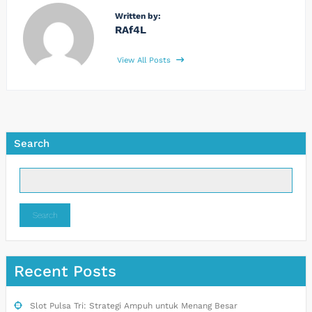
Written by:
RAf4L
View All Posts
Search
Search
Recent Posts
Slot Pulsa Tri: Strategi Ampuh untuk Menang Besar