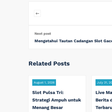
Next post
Mengetahui Tautan Cadangan Slot Gac
Related Posts
August 1, 2026
July 31, 2
Slot Pulsa Tri:
Live Ma
Strategi Ampuh untuk
Berita 
Menang Besar
Terbar