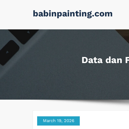
Skip
babinpainting.com
to
content
Data dan 
March 19, 2026