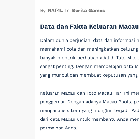
By
RAf4L
In
Berita Games
Data dan Fakta Keluaran Maca
Dalam dunia perjudian, data dan informasi 
memahami pola dan meningkatkan peluang 
banyak menarik perhatian adalah Toto Maca
sangat penting. Dengan mempelajari data M
yang muncul dan membuat keputusan yang 
Keluaran Macau dan Toto Macau Hari Ini men
penggemar. Dengan adanya Macau Pools, pe
menganalisis tren yang mungkin terjadi. Pada
dari data Macau untuk membantu Anda mem
permainan Anda.