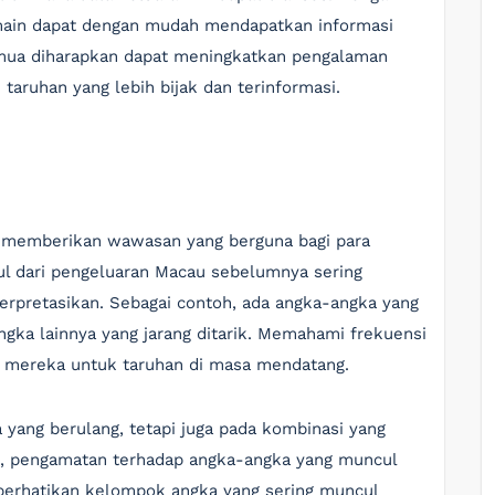
emain dapat dengan mudah mendapatkan informasi
 semua diharapkan dapat meningkatkan pengalaman
ruhan yang lebih bijak dan terinformasi.
t memberikan wawasan yang berguna bagi para
l dari pengeluaran Macau sebelumnya sering
erpretasikan. Sebagai contoh, ada angka-angka yang
gka lainnya yang jarang ditarik. Memahami frekuensi
 mereka untuk taruhan di masa mendatang.
 yang berulang, tetapi juga pada kombinasi yang
i, pengamatan terhadap angka-angka yang muncul
mperhatikan kelompok angka yang sering muncul