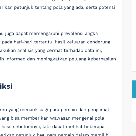
ikan petunjuk tentang pola yang ada, serta potensi
cau juga dapat memengaruhi prevalensi angka
ada hari-hari tertentu, hasil keluaran cenderung
kukan analisis yang cermat terhadap data ini,
h informed dan meningkatkan peluang keberhasilan
iksi
ren yang menarik bagi para pemain dan pengamat.
yang bisa memberikan wawasan mengenai pola
i hasil sebelumnya, kita dapat melihat beberapa
erikan petunjuk bagi para pemain dalam memilih