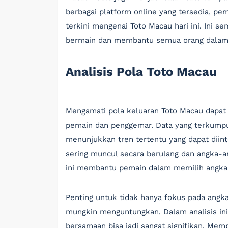
berbagai platform online yang tersedia, p
terkini mengenai Toto Macau hari ini. Ini
bermain dan membantu semua orang dalam ta
Analisis Pola Toto Macau
Mengamati pola keluaran Toto Macau dapa
pemain dan penggemar. Data yang terkumpu
menunjukkan tren tertentu yang dapat diint
sering muncul secara berulang dan angka-an
ini membantu pemain dalam memilih angka
Penting untuk tidak hanya fokus pada angka
mungkin menguntungkan. Dalam analisis in
bersamaan bisa jadi sangat signifikan. Me