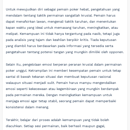
Untuk mewujudkan diri sebagai pemain poker hebat, pengetahuan yang
mendalam tentang taktik permainan sangatlah krusial. Pemain harus
dapat menafsirkan lawan, mengenali taktik taruhan, dan menentukan
kapan waktu yang ideal untuk memasang taruhan, meningkatkan, atau
melipat. Kemampuan ini tidak hanya tergantung pada nasib, tetapi juga
pada analisis yang tajam dan keahlian berpikir kritis. Tiada keputusan
yang diambil harus berdasarkan pada informasi yang tersedia serta
pengetahuan tentang potensi tangan yang mungkin dimiliki oleh opponen.
Selain itu, pengelolaan emosi berperan peranan krusial dalam permainan
poker unggul. Ketrampilan ini memberi kesempatan pemain untuk tetap
santai di bawah tekanan situasi dan membuat keputusan rasional
walaupun situasi menjadi sulit. Pemain harus mampu mengendalikan
emosi seperti kekecewaan atau kegembiraan yang mungkin berdampak
pada permainan mereka. Dengan meningkatkan kemampuan untuk
menjaga emosi agar tetap stabil, seorang pemain dapat memperbaiki
konsistensi dalam menang.
Terakhir, belajar dari proses adalah kemampuan yang tidak boleh
diacuhkan. Setiap sesi permainan, baik berhasil maupun gagal,