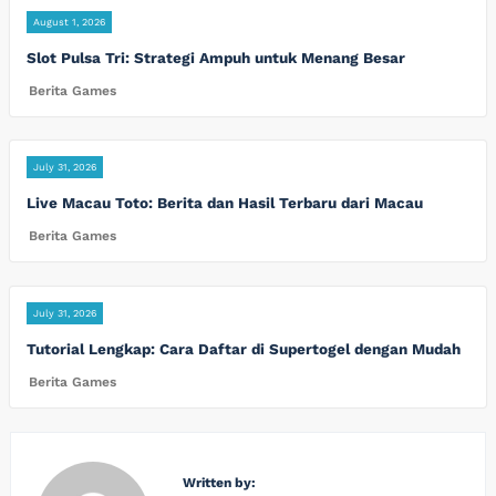
August 1, 2026
Slot Pulsa Tri: Strategi Ampuh untuk Menang Besar
Berita Games
July 31, 2026
Live Macau Toto: Berita dan Hasil Terbaru dari Macau
Berita Games
July 31, 2026
Tutorial Lengkap: Cara Daftar di Supertogel dengan Mudah
Berita Games
Written by: