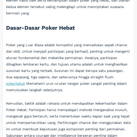
elemen nasib baik serta kemampuan dalam poker yang hebat, dan olahan
kedua elemen tersebut saling melengkapi untuk menciptakan suasana
bermain yang.
Dasar-Dasar Poker Hebat
Poker yang Luar Biasa adalah kompetisi yang memadukan aspek chance
dan skill. Untuk menjadi partisipan yang berhasil, penting untuk mengerti
aturan fundamental dan mekanika permainan. Awalnya, partisipan
dibagikan lembaran kartu, dan tujuan utama adalah untuk menghasilkan
susunan kartu yang terbaik. Susunan ini dapat berupa satu pasangan,
dua sepasang, tiga sejenis, dan seterusnya hingga straight flush.
pokerhebat
Memahami urut-urutan tangan poker sangat penting dalam
memutuskan langkah selanjutnya.
Kemudian, taktik adalah rahasia untuk mendapatkan keberhasilan dalam
Poker Hebat. Partisipan harus mempelajari metode menganalisa musuh,
mengenali gaya bertaruh, serta menentukan waktu kapan saat yang tepat
untuk mempertaruhkan uang. Perhitungan chance dan menggunakan data
ini untuk membuat keputusan juga komponen penting dari permainan.
Gabungan antara courage dan intelligence berperan penting dalam