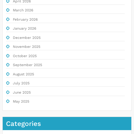
April 2026
March 2026
February 2026
January 2026
December 2025
November 2025
October 2025
September 2025
August 2025
July 2025
June 2025
May 2025
Categories