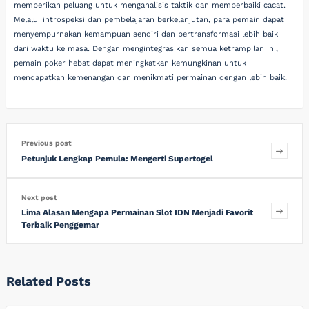
memberikan peluang untuk menganalisis taktik dan memperbaiki cacat.
Melalui introspeksi dan pembelajaran berkelanjutan, para pemain dapat
menyempurnakan kemampuan sendiri dan bertransformasi lebih baik
dari waktu ke masa. Dengan mengintegrasikan semua ketrampilan ini,
pemain poker hebat dapat meningkatkan kemungkinan untuk
mendapatkan kemenangan dan menikmati permainan dengan lebih baik.
Previous post
Petunjuk Lengkap Pemula: Mengerti Supertogel
Next post
Lima Alasan Mengapa Permainan Slot IDN Menjadi Favorit
Terbaik Penggemar
Related Posts