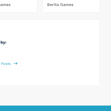
Games
Berita Games
 by:
l Posts