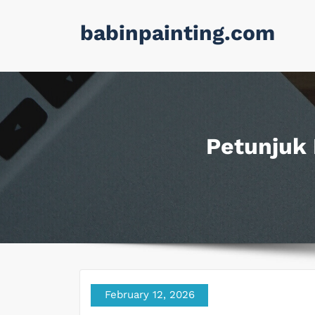
Skip
babinpainting.com
to
content
Petunjuk 
February 12, 2026