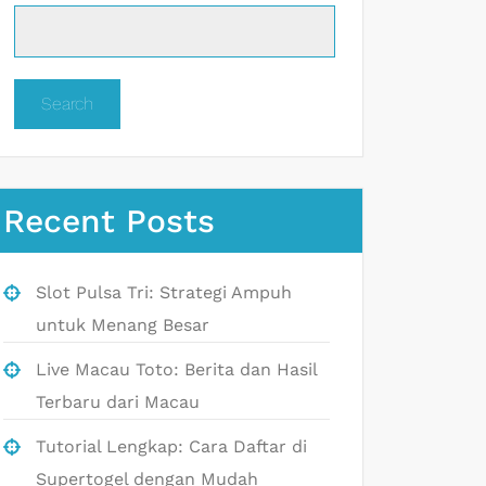
Search
Recent Posts
Slot Pulsa Tri: Strategi Ampuh
untuk Menang Besar
Live Macau Toto: Berita dan Hasil
Terbaru dari Macau
Tutorial Lengkap: Cara Daftar di
Supertogel dengan Mudah