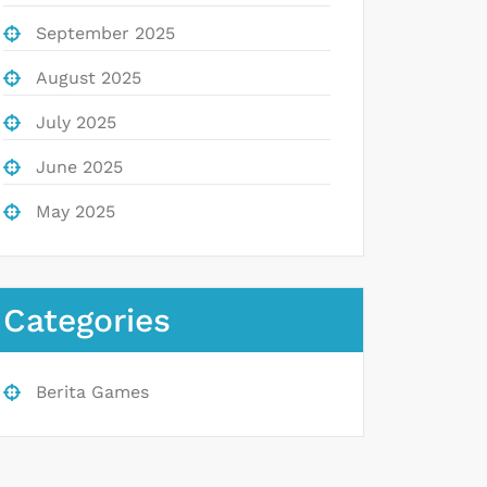
September 2025
August 2025
July 2025
June 2025
May 2025
Categories
Berita Games