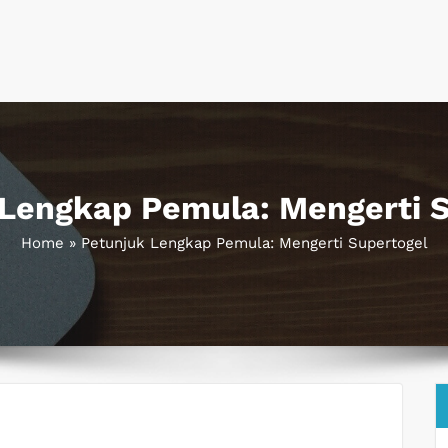
Lengkap Pemula: Mengerti 
Home
»
Petunjuk Lengkap Pemula: Mengerti Supertogel