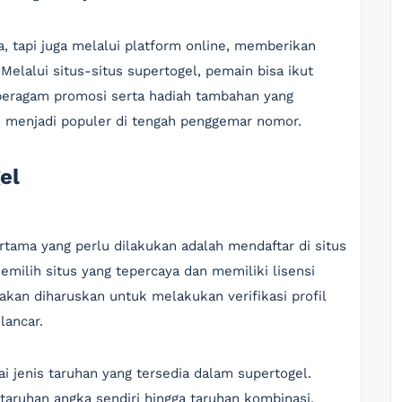
a, tapi juga melalui platform online, memberikan
Melalui situs-situs supertogel, pemain bisa ikut
 beragam promosi serta hadiah tambahan yang
n menjadi populer di tengah penggemar nomor.
el
tama yang perlu dilakukan adalah mendaftar di situs
emilih situs yang tepercaya dan memiliki lisensi
akan diharuskan untuk melakukan verifikasi profil
lancar.
jenis taruhan yang tersedia dalam supertogel.
 taruhan angka sendiri hingga taruhan kombinasi.