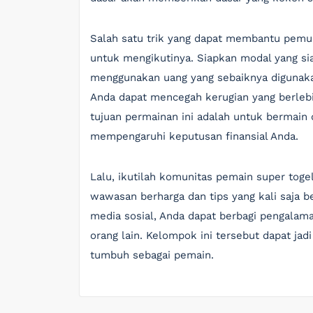
Salah satu trik yang dapat membantu pemu
untuk mengikutinya. Siapkan modal yang si
menggunakan uang yang sebaiknya digunakan
Anda dapat mencegah kerugian yang berlebi
tujuan permainan ini adalah untuk bermain
mempengaruhi keputusan finansial Anda.
Lalu, ikutilah komunitas pemain super tog
wawasan berharga dan tips yang kali saja 
media sosial, Anda dapat berbagi pengalama
orang lain. Kelompok ini tersebut dapat j
tumbuh sebagai pemain.