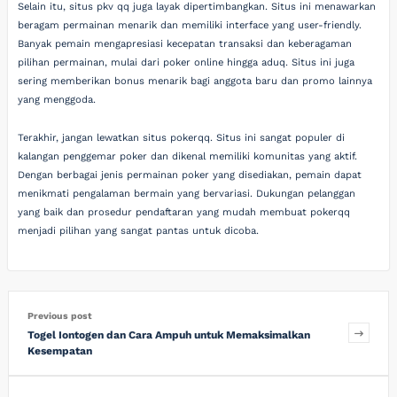
Selain itu, situs pkv qq juga layak dipertimbangkan. Situs ini menawarkan
beragam permainan menarik dan memiliki interface yang user-friendly.
Banyak pemain mengapresiasi kecepatan transaksi dan keberagaman
pilihan permainan, mulai dari poker online hingga aduq. Situs ini juga
sering memberikan bonus menarik bagi anggota baru dan promo lainnya
yang menggoda.
Terakhir, jangan lewatkan situs pokerqq. Situs ini sangat populer di
kalangan penggemar poker dan dikenal memiliki komunitas yang aktif.
Dengan berbagai jenis permainan poker yang disediakan, pemain dapat
menikmati pengalaman bermain yang bervariasi. Dukungan pelanggan
yang baik dan prosedur pendaftaran yang mudah membuat pokerqq
menjadi pilihan yang sangat pantas untuk dicoba.
Previous post
Togel Iontogen dan Cara Ampuh untuk Memaksimalkan
Kesempatan