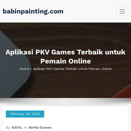
Skip
babinpainting.com
to
content
Aplikasi PKV Games Terbaik untuk
Pemain Online
Home
»
Aplikasi PKV Games Terbaik untuk Pemain Online
February 26, 2026
By
RAf4L
In
Berita Games