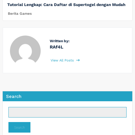
Tutorial Lengkap: Cara Daftar di Supertogel dengan Mudah
Berita Games
Written by:
RAf4L
View All Posts
Search
Search