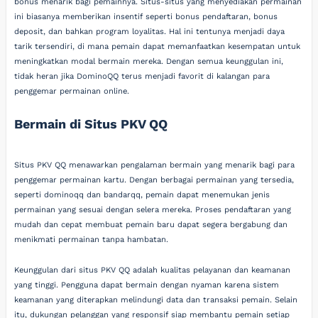
bonus menarik bagi pemainnya. Situs-situs yang menyediakan permainan
ini biasanya memberikan insentif seperti bonus pendaftaran, bonus
deposit, dan bahkan program loyalitas. Hal ini tentunya menjadi daya
tarik tersendiri, di mana pemain dapat memanfaatkan kesempatan untuk
meningkatkan modal bermain mereka. Dengan semua keunggulan ini,
tidak heran jika DominoQQ terus menjadi favorit di kalangan para
penggemar permainan online.
Bermain di Situs PKV QQ
Situs PKV QQ menawarkan pengalaman bermain yang menarik bagi para
penggemar permainan kartu. Dengan berbagai permainan yang tersedia,
seperti dominoqq dan bandarqq, pemain dapat menemukan jenis
permainan yang sesuai dengan selera mereka. Proses pendaftaran yang
mudah dan cepat membuat pemain baru dapat segera bergabung dan
menikmati permainan tanpa hambatan.
Keunggulan dari situs PKV QQ adalah kualitas pelayanan dan keamanan
yang tinggi. Pengguna dapat bermain dengan nyaman karena sistem
keamanan yang diterapkan melindungi data dan transaksi pemain. Selain
itu, dukungan pelanggan yang responsif siap membantu pemain setiap