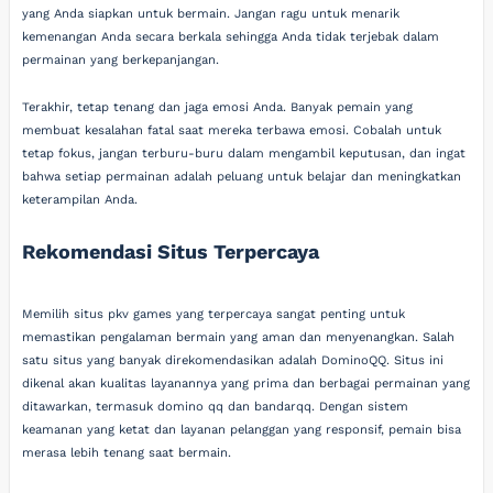
yang Anda siapkan untuk bermain. Jangan ragu untuk menarik
kemenangan Anda secara berkala sehingga Anda tidak terjebak dalam
permainan yang berkepanjangan.
Terakhir, tetap tenang dan jaga emosi Anda. Banyak pemain yang
membuat kesalahan fatal saat mereka terbawa emosi. Cobalah untuk
tetap fokus, jangan terburu-buru dalam mengambil keputusan, dan ingat
bahwa setiap permainan adalah peluang untuk belajar dan meningkatkan
keterampilan Anda.
Rekomendasi Situs Terpercaya
Memilih situs pkv games yang terpercaya sangat penting untuk
memastikan pengalaman bermain yang aman dan menyenangkan. Salah
satu situs yang banyak direkomendasikan adalah DominoQQ. Situs ini
dikenal akan kualitas layanannya yang prima dan berbagai permainan yang
ditawarkan, termasuk domino qq dan bandarqq. Dengan sistem
keamanan yang ketat dan layanan pelanggan yang responsif, pemain bisa
merasa lebih tenang saat bermain.