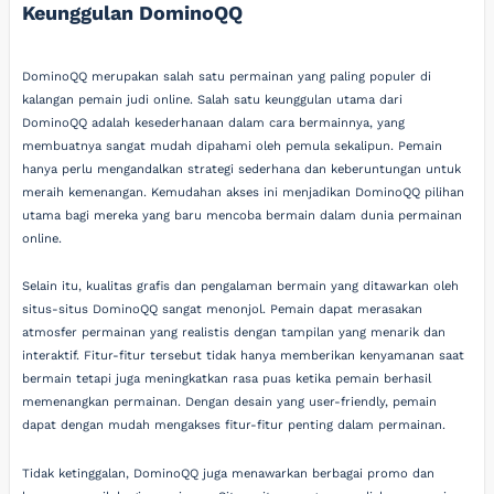
Keunggulan DominoQQ
DominoQQ merupakan salah satu permainan yang paling populer di
kalangan pemain judi online. Salah satu keunggulan utama dari
DominoQQ adalah kesederhanaan dalam cara bermainnya, yang
membuatnya sangat mudah dipahami oleh pemula sekalipun. Pemain
hanya perlu mengandalkan strategi sederhana dan keberuntungan untuk
meraih kemenangan. Kemudahan akses ini menjadikan DominoQQ pilihan
utama bagi mereka yang baru mencoba bermain dalam dunia permainan
online.
Selain itu, kualitas grafis dan pengalaman bermain yang ditawarkan oleh
situs-situs DominoQQ sangat menonjol. Pemain dapat merasakan
atmosfer permainan yang realistis dengan tampilan yang menarik dan
interaktif. Fitur-fitur tersebut tidak hanya memberikan kenyamanan saat
bermain tetapi juga meningkatkan rasa puas ketika pemain berhasil
memenangkan permainan. Dengan desain yang user-friendly, pemain
dapat dengan mudah mengakses fitur-fitur penting dalam permainan.
Tidak ketinggalan, DominoQQ juga menawarkan berbagai promo dan