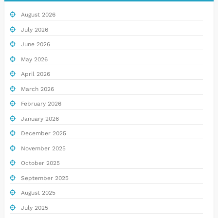
August 2026
July 2026
June 2026
May 2026
April 2026
March 2026
February 2026
January 2026
December 2025
November 2025
October 2025
September 2025
August 2025
July 2025