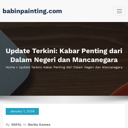
Skip
babinpainting.com
to
content
Update Terkini: Kabar Penting dari
Dalam Negeri dan Mancanegara
Home
»
Update Terkini: Kabar Penting dari Dalam Negeri dan Mancanegara
January 1, 2026
By
RAf4L
In
Berita Games