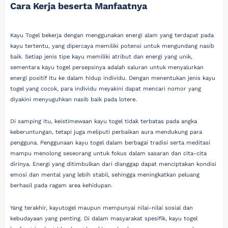
Cara Kerja beserta Manfaatnya
Kayu Togel bekerja dengan menggunakan energi alam yang terdapat pada
kayu tertentu, yang dipercaya memiliki potensi untuk mengundang nasib
baik. Setiap jenis tipe kayu memiliki atribut dan energi yang unik,
sementara kayu togel persepsinya adalah saluran untuk menyalurkan
energi positif itu ke dalam hidup individu. Dengan menentukan jenis kayu
togel yang cocok, para individu meyakini dapat mencari nomor yang
diyakini menyuguhkan nasib baik pada lotere.
Di samping itu, keistimewaan kayu togel tidak terbatas pada angka
keberuntungan, tetapi juga meliputi perbaikan aura mendukung para
pengguna. Penggunaan kayu togel dalam berbagai tradisi serta meditasi
mampu menolong seseorang untuk fokus dalam sasaran dan cita-cita
dirinya. Energi yang ditimbulkan dari dianggap dapat menciptakan kondisi
emosi dan mental yang lebih stabil, sehingga meningkatkan peluang
berhasil pada ragam area kehidupan.
Yang terakhir, kayutogel maupun mempunyai nilai-nilai sosial dan
kebudayaan yang penting. Di dalam masyarakat spesifik, kayu togel