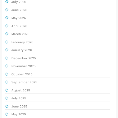
July 2026
June 2026
May 2026
April 2026
March 2026
February 2026
January 2026
December 2025
November 2025
October 2025
September 2025
August 2025
July 2025
June 2025
May 2025