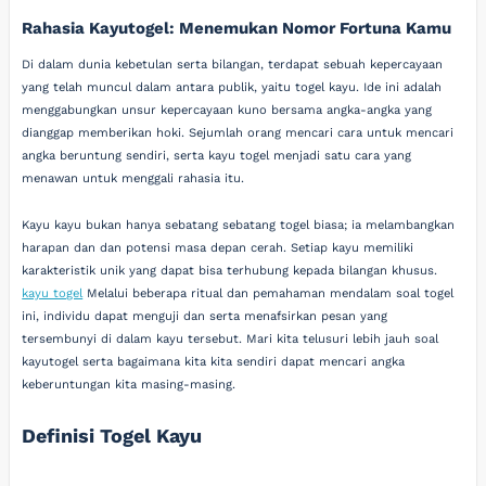
Rahasia Kayutogel: Menemukan Nomor Fortuna Kamu
Di dalam dunia kebetulan serta bilangan, terdapat sebuah kepercayaan
yang telah muncul dalam antara publik, yaitu togel kayu. Ide ini adalah
menggabungkan unsur kepercayaan kuno bersama angka-angka yang
dianggap memberikan hoki. Sejumlah orang mencari cara untuk mencari
angka beruntung sendiri, serta kayu togel menjadi satu cara yang
menawan untuk menggali rahasia itu.
Kayu kayu bukan hanya sebatang sebatang togel biasa; ia melambangkan
harapan dan dan potensi masa depan cerah. Setiap kayu memiliki
karakteristik unik yang dapat bisa terhubung kepada bilangan khusus.
kayu togel
Melalui beberapa ritual dan pemahaman mendalam soal togel
ini, individu dapat menguji dan serta menafsirkan pesan yang
tersembunyi di dalam kayu tersebut. Mari kita telusuri lebih jauh soal
kayutogel serta bagaimana kita kita sendiri dapat mencari angka
keberuntungan kita masing-masing.
Definisi Togel Kayu