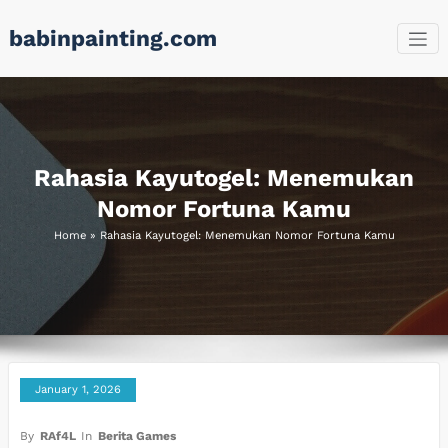
Skip
babinpainting.com
to
content
Rahasia Kayutogel: Menemukan
Nomor Fortuna Kamu
Home
»
Rahasia Kayutogel: Menemukan Nomor Fortuna Kamu
January 1, 2026
By
RAf4L
In
Berita Games