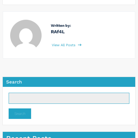
Written by:
RAf4L
View All Posts
Search
Search