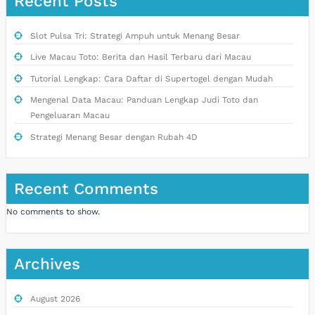
Recent Posts
Slot Pulsa Tri: Strategi Ampuh untuk Menang Besar
Live Macau Toto: Berita dan Hasil Terbaru dari Macau
Tutorial Lengkap: Cara Daftar di Supertogel dengan Mudah
Mengenal Data Macau: Panduan Lengkap Judi Toto dan
Pengeluaran Macau
Strategi Menang Besar dengan Rubah 4D
Recent Comments
No comments to show.
Archives
August 2026