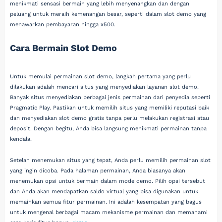
menikmati sensasi bermain yang lebih menyenangkan dan dengan
peluang untuk meraih kemenangan besar, seperti dalam slot demo yang
menawarkan pembayaran hingga x500.
Cara Bermain Slot Demo
Untuk memulai permainan slot demo, langkah pertama yang perlu
dilakukan adalah mencari situs yang menyediakan layanan slot demo.
Banyak situs menyediakan berbagai jenis permainan dari penyedia seperti
Pragmatic Play. Pastikan untuk memilih situs yang memiliki reputasi baik
dan menyediakan slot demo gratis tanpa perlu melakukan registrasi atau
deposit. Dengan begitu, Anda bisa langsung menikmati permainan tanpa
kendala.
Setelah menemukan situs yang tepat, Anda perlu memilih permainan slot
yang ingin dicoba. Pada halaman permainan, Anda biasanya akan
menemukan opsi untuk bermain dalam mode demo. Pilih opsi tersebut
dan Anda akan mendapatkan saldo virtual yang bisa digunakan untuk
memainkan semua fitur permainan. Ini adalah kesempatan yang bagus
untuk mengenal berbagai macam mekanisme permainan dan memahami