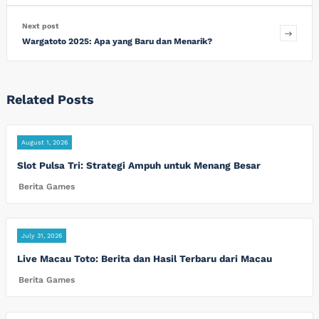
Next post
Wargatoto 2025: Apa yang Baru dan Menarik?
Related Posts
August 1, 2026
Slot Pulsa Tri: Strategi Ampuh untuk Menang Besar
Berita Games
July 31, 2026
Live Macau Toto: Berita dan Hasil Terbaru dari Macau
Berita Games