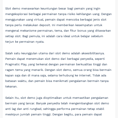
Slot demo menawarkan keuntungan besar bagi pemain yang ingin
mengeksplorasi berbagai permainan tanpa risiko kehilangan uang. Dengan
menggunakan uang virtual, pemain dapat mencoba berbagai jenis slot
tanpa perlu melakukan deposit. Ini memberikan kesempatan untuk
mengenal mekanisme permainan, tema, dan fitur bonus yang ditawarkan
setiap slot. Bagi pemula, ini adalah cara ideal untuk belajar sebelum
terjun ke permainan nyata.
Salah satu keunggulan utama dari slot demo adalah aksesibilitasnya.
Pemain dapat menemukan slot demo dari berbagai penyedia, seperti
Pragmatic Play, yang terkenal dengan permainan berkualitas tinggi dan
ragam tema yang menarik. Dengan slot demo, semua orang bisa bermain
kapan saja dan di mana saja, selama terhubung ke internet. Tidak ada
batasan waktu, dan pemain bisa menikmati pengalaman bermain tanpa
tekanan.
Selain itu, slot demo juga dioptimalkan untuk memastikan pengalaman
bermain yang lancar. Banyak penyedia telah mengembangkan slot demo
anti lag dan anti rungkad, sehingga performa permainan tetap stabil
meskipun jumlah pemain tinggi. Dengan begitu, para pemain dapat