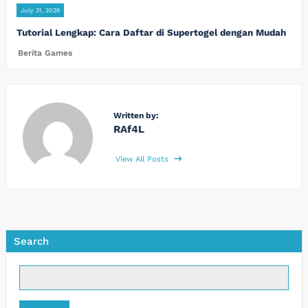
July 31, 2026
Tutorial Lengkap: Cara Daftar di Supertogel dengan Mudah
Berita Games
Written by:
RAf4L
View All Posts
Search