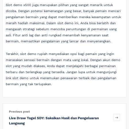
Slot demo x500 juga merupakan pilihan yang sangat menarik untuk
dicoba. Dengan potensi kemenangan yang besar, banyak pemain mencari
pengalaman bermain yang dapat memberikan mereka kesempatan untuk
meraih hadiah maksimal. Dalam slot demo ini, Anda bisa berlatih dan
mengasah strategi sebelum mencoba peruntungan di permainan uang
asli. Fitur anti lag dan anti rungkad menambah kenyamanan saat
bermain, memastikan pengalaman yang lancar dan menyenangkan.
Terakhir, slot demo rupiah menyediakan opsi bagi pemain yang ingin
merasakan sensasi bermain dengan mata uang lokal. Dengan akun demo
slot yang mudah diakses, Anda dapat menjelajahi berbagai permainan
terbaru dan terlengkap yang tersedia. Jangan lupa untuk mengunjungi
link slot demo untuk menemukan penawaran terbaik dan pengalaman
bermain yang tak terlupakan.
Previous post
Live Draw Togel SDY: Saksikan Hasil dan Pengeluaran
Langsung