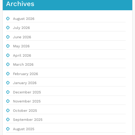
Archives
August 2026
July 2026
June 2026
May 2026
April 2026
March 2026
February 2026
January 2026
December 2025
November 2025
October 2025
September 2025
August 2025