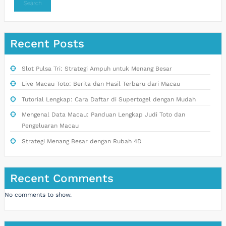
Search
Recent Posts
Slot Pulsa Tri: Strategi Ampuh untuk Menang Besar
Live Macau Toto: Berita dan Hasil Terbaru dari Macau
Tutorial Lengkap: Cara Daftar di Supertogel dengan Mudah
Mengenal Data Macau: Panduan Lengkap Judi Toto dan
Pengeluaran Macau
Strategi Menang Besar dengan Rubah 4D
Recent Comments
No comments to show.