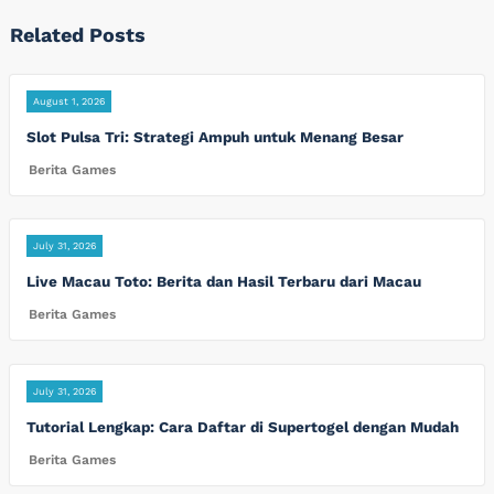
Related Posts
August 1, 2026
Slot Pulsa Tri: Strategi Ampuh untuk Menang Besar
Berita Games
July 31, 2026
Live Macau Toto: Berita dan Hasil Terbaru dari Macau
Berita Games
July 31, 2026
Tutorial Lengkap: Cara Daftar di Supertogel dengan Mudah
Berita Games