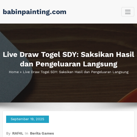
Skip
babinpainting.com
to
content
Live Draw Togel SDY: Saksikan Hasil
dan Pengeluaran Langsung
Home
»
Live Draw Togel SDY: Saksikan Hasil dan Pengeluaran Langsung
September 19, 2025
By
RAf4L
In
Berita Games