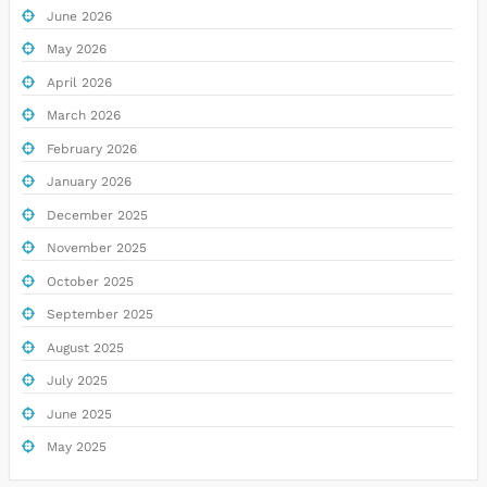
June 2026
May 2026
April 2026
March 2026
February 2026
January 2026
December 2025
November 2025
October 2025
September 2025
August 2025
July 2025
June 2025
May 2025