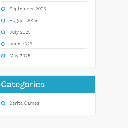
September 2025
August 2025
July 2025
June 2025
May 2025
Categories
Berita Games