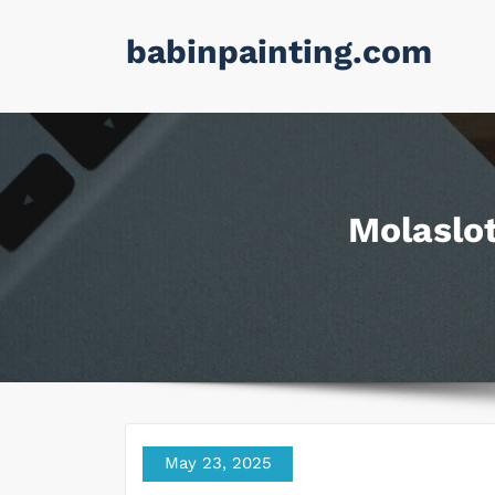
Skip
babinpainting.com
to
content
Molaslo
May 23, 2025