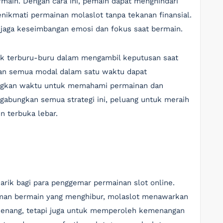
rmain. Dengan cara ini, pemain dapat menghindari
enikmati permainan molaslot tanpa tekanan finansial.
jaga keseimbangan emosi dan fokus saat bermain.
idak terburu-buru dalam mengambil keputusan saat
an semua modal dalam satu waktu dapat
angkan waktu untuk memahami permainan dan
abungkan semua strategi ini, peluang untuk meraih
 terbuka lebar.
narik bagi para penggemar permainan slot online.
aman bermain yang menghibur, molaslot menawarkan
senang, tetapi juga untuk memperoleh kemenangan