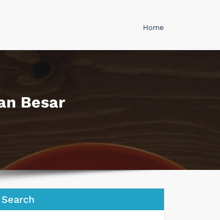
Home
an Besar
Search