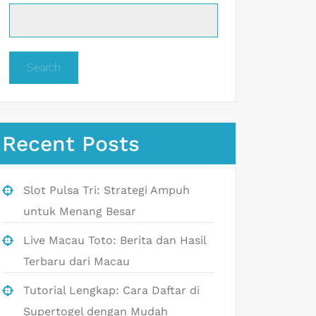
Search
Recent Posts
Slot Pulsa Tri: Strategi Ampuh
untuk Menang Besar
Live Macau Toto: Berita dan Hasil
Terbaru dari Macau
Tutorial Lengkap: Cara Daftar di
Supertogel dengan Mudah