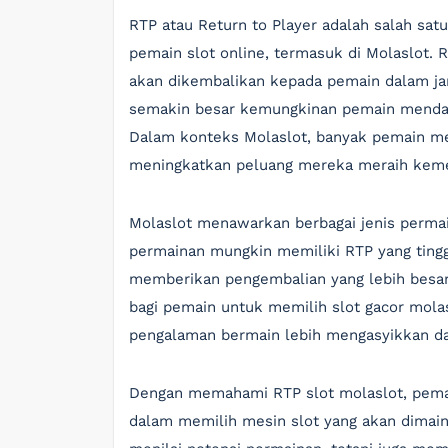
RTP atau Return to Player adalah salah satu
pemain slot online, termasuk di Molaslot. 
akan dikembalikan kepada pemain dalam jan
semakin besar kemungkinan pemain mendap
Dalam konteks Molaslot, banyak pemain me
meningkatkan peluang mereka meraih kem
Molaslot menawarkan berbagai jenis permain
permainan mungkin memiliki RTP yang tingg
memberikan pengembalian yang lebih besar
bagi pemain untuk memilih slot gacor mol
pengalaman bermain lebih mengasyikkan da
Dengan memahami RTP slot molaslot, pema
dalam memilih mesin slot yang akan dimain