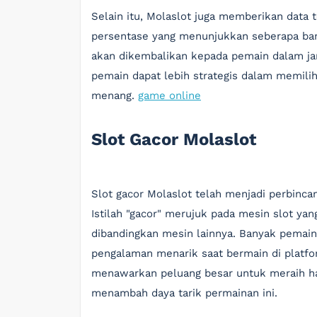
Selain itu, Molaslot juga memberikan data t
persentase yang menunjukkan seberapa ban
akan dikembalikan kepada pemain dalam ja
pemain dapat lebih strategis dalam memili
menang.
game online
Slot Gacor Molaslot
Slot gacor Molaslot telah menjadi perbincan
Istilah "gacor" merujuk pada mesin slot y
dibandingkan mesin lainnya. Banyak pema
pengalaman menarik saat bermain di platfor
menawarkan peluang besar untuk meraih had
menambah daya tarik permainan ini.