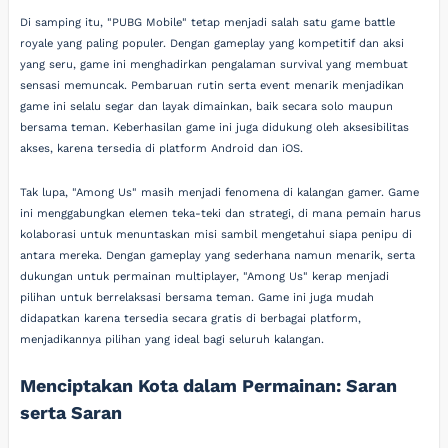
Di samping itu, "PUBG Mobile" tetap menjadi salah satu game battle
royale yang paling populer. Dengan gameplay yang kompetitif dan aksi
yang seru, game ini menghadirkan pengalaman survival yang membuat
sensasi memuncak. Pembaruan rutin serta event menarik menjadikan
game ini selalu segar dan layak dimainkan, baik secara solo maupun
bersama teman. Keberhasilan game ini juga didukung oleh aksesibilitas
akses, karena tersedia di platform Android dan iOS.
Tak lupa, "Among Us" masih menjadi fenomena di kalangan gamer. Game
ini menggabungkan elemen teka-teki dan strategi, di mana pemain harus
kolaborasi untuk menuntaskan misi sambil mengetahui siapa penipu di
antara mereka. Dengan gameplay yang sederhana namun menarik, serta
dukungan untuk permainan multiplayer, "Among Us" kerap menjadi
pilihan untuk berrelaksasi bersama teman. Game ini juga mudah
didapatkan karena tersedia secara gratis di berbagai platform,
menjadikannya pilihan yang ideal bagi seluruh kalangan.
Menciptakan Kota dalam Permainan: Saran
serta Saran