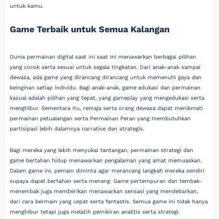
untuk kamu.
Game Terbaik untuk Semua Kalangan
Dunia permainan digital saat ini saat ini menawarkan berbagai pilihan
yang cocok serta sesuai untuk segala tingkatan. Dari anak-anak sampai
dewasa, ada game yang dirancang dirancang untuk memenuhi gaya dan
keinginan setiap individu. Bagi anak-anak, game edukasi dan permainan
kasual adalah pilihan yang tepat, yang gameplay yang mengedukasi serta
menghibur. Sementara itu, remaja serta orang dewasa dapat menikmati
permainan petualangan serta Permainan Peran yang membutuhkan
partisipasi lebih dalamnya narrative dan strategis.
Bagi mereka yang lebih menyukai tantangan, permainan strategi dan
game bertahan hidup menawarkan pengalaman yang amat memuaskan.
Dalam game ini, pemain diminta agar merancang langkah mereka sendiri
supaya dapat bertahan serta menang. Game pertempuran dan tembak-
menembak juga memberikan menawarkan sensasi yang mendebarkan,
dari cara bermain yang cepat serta fantastis. Semua game ini tidak hanya
menghibur tetapi juga melatih pemikiran analitis serta strategi.