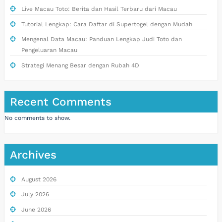
Live Macau Toto: Berita dan Hasil Terbaru dari Macau
Tutorial Lengkap: Cara Daftar di Supertogel dengan Mudah
Mengenal Data Macau: Panduan Lengkap Judi Toto dan
Pengeluaran Macau
Strategi Menang Besar dengan Rubah 4D
Recent Comments
No comments to show.
Archives
August 2026
July 2026
June 2026