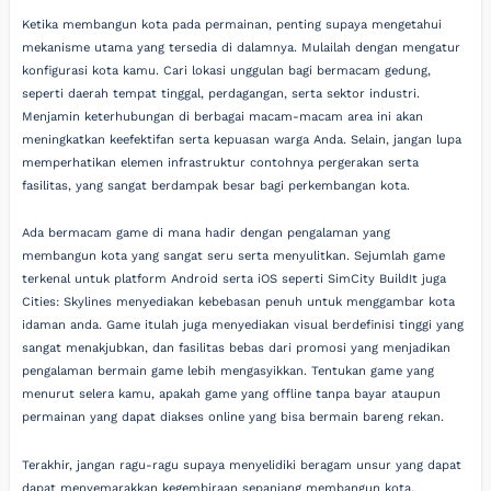
Ketika membangun kota pada permainan, penting supaya mengetahui
mekanisme utama yang tersedia di dalamnya. Mulailah dengan mengatur
konfigurasi kota kamu. Cari lokasi unggulan bagi bermacam gedung,
seperti daerah tempat tinggal, perdagangan, serta sektor industri.
Menjamin keterhubungan di berbagai macam-macam area ini akan
meningkatkan keefektifan serta kepuasan warga Anda. Selain, jangan lupa
memperhatikan elemen infrastruktur contohnya pergerakan serta
fasilitas, yang sangat berdampak besar bagi perkembangan kota.
Ada bermacam game di mana hadir dengan pengalaman yang
membangun kota yang sangat seru serta menyulitkan. Sejumlah game
terkenal untuk platform Android serta iOS seperti SimCity BuildIt juga
Cities: Skylines menyediakan kebebasan penuh untuk menggambar kota
idaman anda. Game itulah juga menyediakan visual berdefinisi tinggi yang
sangat menakjubkan, dan fasilitas bebas dari promosi yang menjadikan
pengalaman bermain game lebih mengasyikkan. Tentukan game yang
menurut selera kamu, apakah game yang offline tanpa bayar ataupun
permainan yang dapat diakses online yang bisa bermain bareng rekan.
Terakhir, jangan ragu-ragu supaya menyelidiki beragam unsur yang dapat
dapat menyemarakkan kegembiraan sepanjang membangun kota,