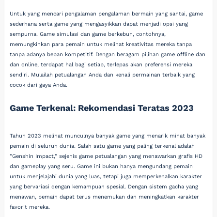
Untuk yang mencari pengalaman pengalaman bermain yang santai, game
sederhana serta game yang mengasyikkan dapat menjadi opsi yang
sempurna. Game simulasi dan game berkebun, contohnya,
memungkinkan para pemain untuk melihat kreativitas mereka tanpa
tanpa adanya beban kompetitif. Dengan beragam pilihan game offline dan
dan online, terdapat hal bagi setiap, terlepas akan preferensi mereka
sendiri. Mulailah petualangan Anda dan kenali permainan terbaik yang
cocok dari gaya Anda.
Game Terkenal: Rekomendasi Teratas 2023
Tahun 2023 melihat munculnya banyak game yang menarik minat banyak
pemain di seluruh dunia. Salah satu game yang paling terkenal adalah
"Genshin Impact," sejenis game petualangan yang menawarkan grafis HD
dan gameplay yang seru. Game ini bukan hanya mengundang pemain
untuk menjelajahi dunia yang luas, tetapi juga memperkenalkan karakter
yang bervariasi dengan kemampuan spesial. Dengan sistem gacha yang
menawan, pemain dapat terus menemukan dan meningkatkan karakter
favorit mereka.