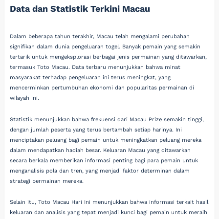
Data dan Statistik Terkini Macau
Dalam beberapa tahun terakhir, Macau telah mengalami perubahan
signifikan dalam dunia pengeluaran togel. Banyak pemain yang semakin
tertarik untuk mengeksplorasi berbagai jenis permainan yang ditawarkan,
termasuk Toto Macau. Data terbaru menunjukkan bahwa minat
masyarakat terhadap pengeluaran ini terus meningkat, yang
mencerminkan pertumbuhan ekonomi dan popularitas permainan di
wilayah ini.
Statistik menunjukkan bahwa frekuensi dari Macau Prize semakin tinggi,
dengan jumlah peserta yang terus bertambah setiap harinya. Ini
menciptakan peluang bagi pemain untuk meningkatkan peluang mereka
dalam mendapatkan hadiah besar. Keluaran Macau yang ditawarkan
secara berkala memberikan informasi penting bagi para pemain untuk
menganalisis pola dan tren, yang menjadi faktor determinan dalam
strategi permainan mereka.
Selain itu, Toto Macau Hari Ini menunjukkan bahwa informasi terkait hasil
keluaran dan analisis yang tepat menjadi kunci bagi pemain untuk meraih