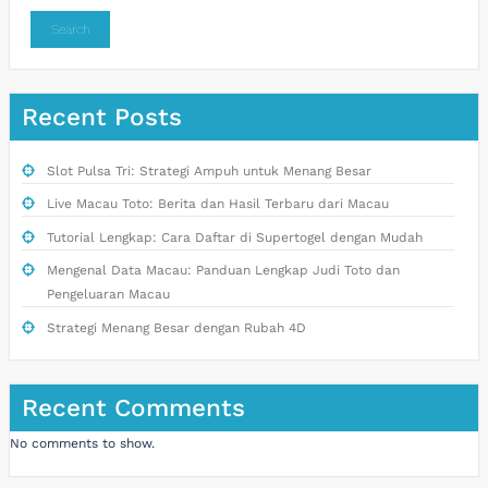
Search
Recent Posts
Slot Pulsa Tri: Strategi Ampuh untuk Menang Besar
Live Macau Toto: Berita dan Hasil Terbaru dari Macau
Tutorial Lengkap: Cara Daftar di Supertogel dengan Mudah
Mengenal Data Macau: Panduan Lengkap Judi Toto dan
Pengeluaran Macau
Strategi Menang Besar dengan Rubah 4D
Recent Comments
No comments to show.