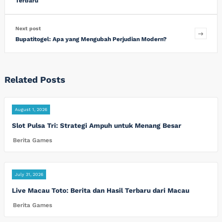
Terbaru
Next post
Bupatitogel: Apa yang Mengubah Perjudian Modern?
Related Posts
August 1, 2026
Slot Pulsa Tri: Strategi Ampuh untuk Menang Besar
Berita Games
July 31, 2026
Live Macau Toto: Berita dan Hasil Terbaru dari Macau
Berita Games