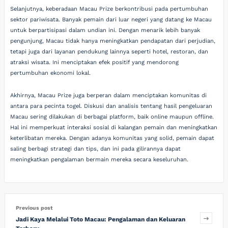
Selanjutnya, keberadaan Macau Prize berkontribusi pada pertumbuhan
sektor pariwisata. Banyak pemain dari luar negeri yang datang ke Macau
untuk berpartisipasi dalam undian ini. Dengan menarik lebih banyak
pengunjung, Macau tidak hanya meningkatkan pendapatan dari perjudian,
tetapi juga dari layanan pendukung lainnya seperti hotel, restoran, dan
atraksi wisata. Ini menciptakan efek positif yang mendorong
pertumbuhan ekonomi lokal.
Akhirnya, Macau Prize juga berperan dalam menciptakan komunitas di
antara para pecinta togel. Diskusi dan analisis tentang hasil pengeluaran
Macau sering dilakukan di berbagai platform, baik online maupun offline.
Hal ini memperkuat interaksi sosial di kalangan pemain dan meningkatkan
keterlibatan mereka. Dengan adanya komunitas yang solid, pemain dapat
saling berbagi strategi dan tips, dan ini pada gilirannya dapat
meningkatkan pengalaman bermain mereka secara keseluruhan.
Previous post
Jadi Kaya Melalui Toto Macau: Pengalaman dan Keluaran