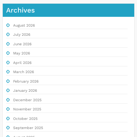
Archives
August 2026
July 2026
June 2026
May 2026
April 2026
March 2026
February 2026
January 2026
December 2025
November 2025
October 2025
September 2025