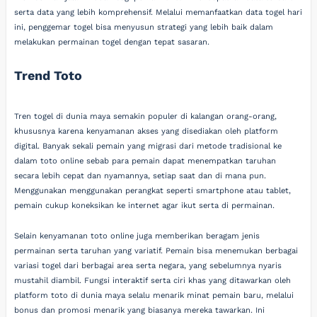
serta data yang lebih komprehensif. Melalui memanfaatkan data togel hari
ini, penggemar togel bisa menyusun strategi yang lebih baik dalam
melakukan permainan togel dengan tepat sasaran.
Trend Toto
Tren togel di dunia maya semakin populer di kalangan orang-orang,
khususnya karena kenyamanan akses yang disediakan oleh platform
digital. Banyak sekali pemain yang migrasi dari metode tradisional ke
dalam toto online sebab para pemain dapat menempatkan taruhan
secara lebih cepat dan nyamannya, setiap saat dan di mana pun.
Menggunakan menggunakan perangkat seperti smartphone atau tablet,
pemain cukup koneksikan ke internet agar ikut serta di permainan.
Selain kenyamanan toto online juga memberikan beragam jenis
permainan serta taruhan yang variatif. Pemain bisa menemukan berbagai
variasi togel dari berbagai area serta negara, yang sebelumnya nyaris
mustahil diambil. Fungsi interaktif serta ciri khas yang ditawarkan oleh
platform toto di dunia maya selalu menarik minat pemain baru, melalui
bonus dan promosi menarik yang biasanya mereka tawarkan. Ini