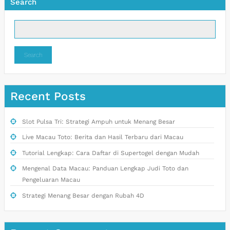
Search
Search
Recent Posts
Slot Pulsa Tri: Strategi Ampuh untuk Menang Besar
Live Macau Toto: Berita dan Hasil Terbaru dari Macau
Tutorial Lengkap: Cara Daftar di Supertogel dengan Mudah
Mengenal Data Macau: Panduan Lengkap Judi Toto dan
Pengeluaran Macau
Strategi Menang Besar dengan Rubah 4D