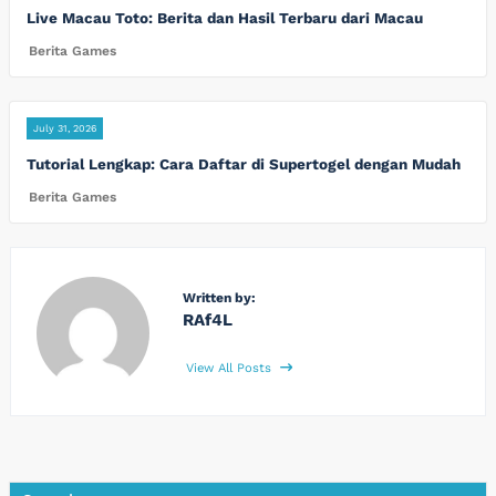
Live Macau Toto: Berita dan Hasil Terbaru dari Macau
Berita Games
July 31, 2026
Tutorial Lengkap: Cara Daftar di Supertogel dengan Mudah
Berita Games
Written by:
RAf4L
View All Posts