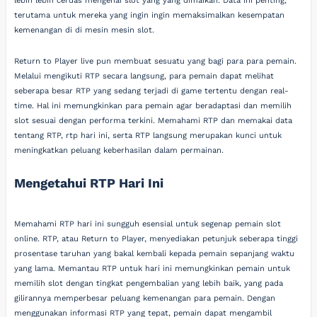
lebih lebih cerdas mengenai slot yang yang dimaikan. Data ini penting,
terutama untuk mereka yang ingin ingin memaksimalkan kesempatan
kemenangan di di mesin mesin slot.
Return to Player live pun membuat sesuatu yang bagi para para pemain.
Melalui mengikuti RTP secara langsung, para pemain dapat melihat
seberapa besar RTP yang sedang terjadi di game tertentu dengan real-
time. Hal ini memungkinkan para pemain agar beradaptasi dan memilih
slot sesuai dengan performa terkini. Memahami RTP dan memakai data
tentang RTP, rtp hari ini, serta RTP langsung merupakan kunci untuk
meningkatkan peluang keberhasilan dalam permainan.
Mengetahui RTP Hari Ini
Memahami RTP hari ini sungguh esensial untuk segenap pemain slot
online. RTP, atau Return to Player, menyediakan petunjuk seberapa tinggi
prosentase taruhan yang bakal kembali kepada pemain sepanjang waktu
yang lama. Memantau RTP untuk hari ini memungkinkan pemain untuk
memilih slot dengan tingkat pengembalian yang lebih baik, yang pada
gilirannya memperbesar peluang kemenangan para pemain. Dengan
menggunakan informasi RTP yang tepat, pemain dapat mengambil