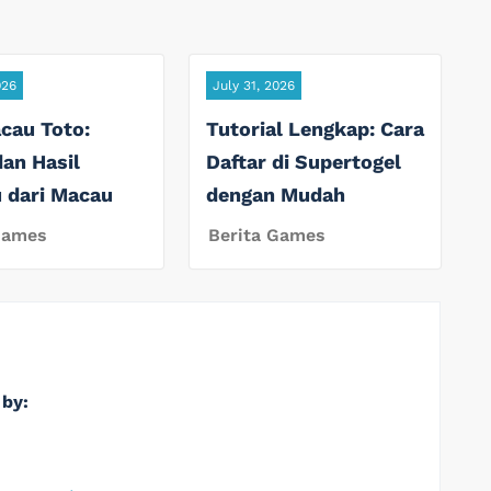
026
July 31, 2026
cau Toto:
Tutorial Lengkap: Cara
dan Hasil
Daftar di Supertogel
u dari Macau
dengan Mudah
Games
Berita Games
 by: