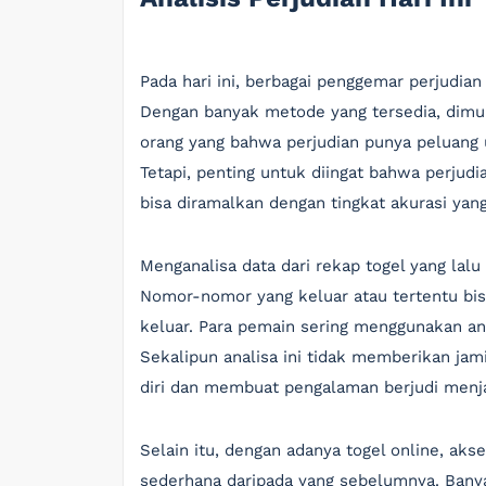
Pada hari ini, berbagai penggemar perjudi
Dengan banyak metode yang tersedia, dimulai 
orang yang bahwa perjudian punya peluang
Tetapi, penting untuk diingat bahwa perjudi
bisa diramalkan dengan tingkat akurasi yang 
Menganalisa data dari rekap togel yang lalu
Nomor-nomor yang keluar atau tertentu bi
keluar. Para pemain sering menggunakan anal
Sekalipun analisa ini tidak memberikan jam
diri dan membuat pengalaman berjudi menj
Selain itu, dengan adanya togel online, akses
sederhana daripada yang sebelumnya. Bany