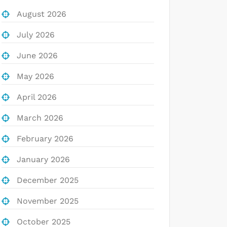
August 2026
July 2026
June 2026
May 2026
April 2026
March 2026
February 2026
January 2026
December 2025
November 2025
October 2025