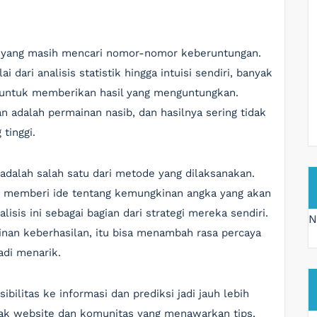
an yang masih mencari nomor-nomor keberuntungan.
dari analisis statistik hingga intuisi sendiri, banyak
 untuk memberikan hasil yang menguntungkan.
an adalah permainan nasib, dan hasilnya sering tidak
tinggi.
 adalah salah satu dari metode yang dilaksanakan.
s memberi ide tentang kemungkinan angka yang akan
isis ini sebagai bagian dari strategi mereka sendiri.
N
inan keberhasilan, itu bisa menambah rasa percaya
adi menarik.
ibilitas ke informasi dan prediksi jadi jauh lebih
ak website dan komunitas yang menawarkan tips,