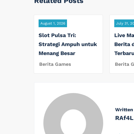
Related Posts
August 1, 2026
July 31, 2
Slot Pulsa Tri:
Live Ma
Strategi Ampuh untuk
Berita 
Menang Besar
Terbar
Berita Games
Berita 
Written
RAf4L