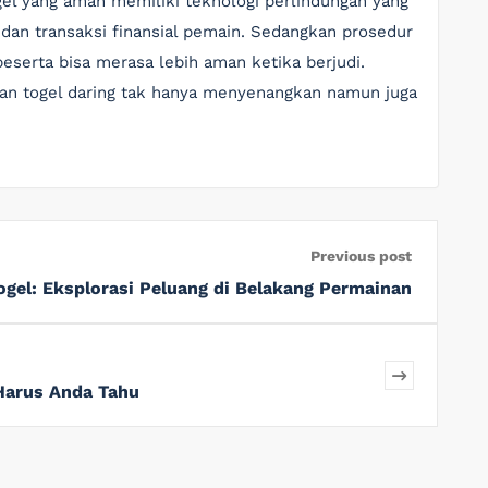
gel yang aman memiliki teknologi perlindungan yang
dan transaksi finansial pemain. Sedangkan prosedur
peserta bisa merasa lebih aman ketika berjudi.
nan togel daring tak hanya menyenangkan namun juga
Previous post
gel: Eksplorasi Peluang di Belakang Permainan
Harus Anda Tahu