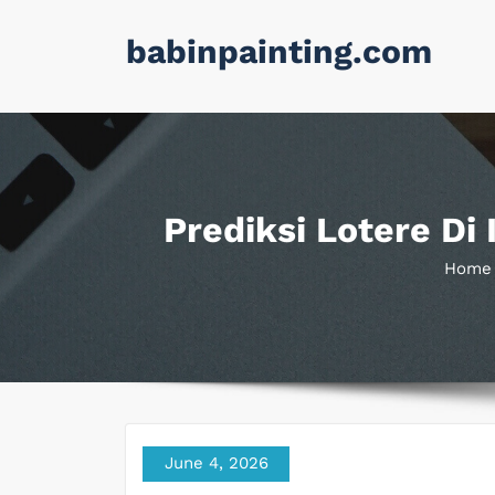
Skip
babinpainting.com
to
content
Prediksi Lotere Di
Home
June 4, 2026