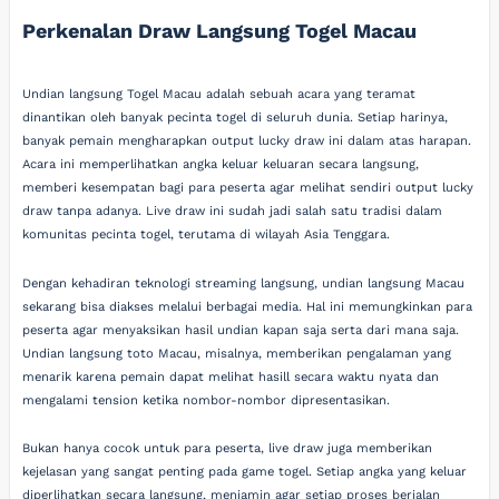
Perkenalan Draw Langsung Togel Macau
Undian langsung Togel Macau adalah sebuah acara yang teramat
dinantikan oleh banyak pecinta togel di seluruh dunia. Setiap harinya,
banyak pemain mengharapkan output lucky draw ini dalam atas harapan.
Acara ini memperlihatkan angka keluar keluaran secara langsung,
memberi kesempatan bagi para peserta agar melihat sendiri output lucky
draw tanpa adanya. Live draw ini sudah jadi salah satu tradisi dalam
komunitas pecinta togel, terutama di wilayah Asia Tenggara.
Dengan kehadiran teknologi streaming langsung, undian langsung Macau
sekarang bisa diakses melalui berbagai media. Hal ini memungkinkan para
peserta agar menyaksikan hasil undian kapan saja serta dari mana saja.
Undian langsung toto Macau, misalnya, memberikan pengalaman yang
menarik karena pemain dapat melihat hasill secara waktu nyata dan
mengalami tension ketika nombor-nombor dipresentasikan.
Bukan hanya cocok untuk para peserta, live draw juga memberikan
kejelasan yang sangat penting pada game togel. Setiap angka yang keluar
diperlihatkan secara langsung, menjamin agar setiap proses berjalan