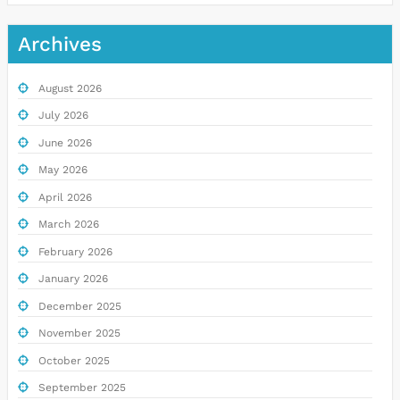
Archives
August 2026
July 2026
June 2026
May 2026
April 2026
March 2026
February 2026
January 2026
December 2025
November 2025
October 2025
September 2025