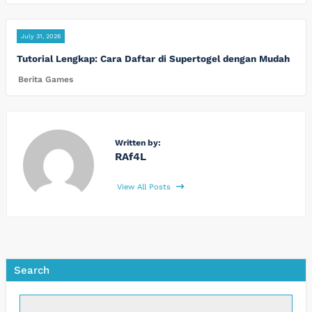
July 31, 2026
Tutorial Lengkap: Cara Daftar di Supertogel dengan Mudah
Berita Games
Written by:
RAf4L
View All Posts
Search