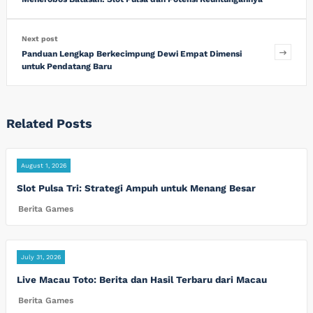
Next post
Panduan Lengkap Berkecimpung Dewi Empat Dimensi
untuk Pendatang Baru
Related Posts
August 1, 2026
Slot Pulsa Tri: Strategi Ampuh untuk Menang Besar
Berita Games
July 31, 2026
Live Macau Toto: Berita dan Hasil Terbaru dari Macau
Berita Games