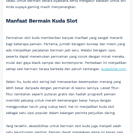
Selalu untuk bermain secara bijaksana serta mengatur batasan untuk diri
Anda supaya gaming masih menyenangkan.
Manfaat Bermain Kuda Slot
Permainan slot kuda memberikan banyak manfaat yang sangat menarik
bagi beberapa pemain. Pertama, jumlah beragam konsep dan mesin yang
ada menjadikan perjalanan bermain jadi seru. Melalui beragam opsi,
peserta dapat menemukan permainan yang cocok dengan minat mereka,
mulai dari gaya klasik sampai dan kontemporer. Perbedaan ini menjadikan
setiap sesi bermain terasa berbeda dan penuh tantangan.
kudasloter.com
Selain itu, kuda slot sering kali menawarkan kesempatan menang yang
lebih besar daripada dengan permainan di kasino lainnya. Lewat fitur-
fitur tambahan seperti putaran gratis dan hadiah progresif, pemain
memiliki peluang untuk meraih kemenangan besar hanya dengan
menggunakan taruh yang cukup kecil. Hal ini menjadikan kuda slot
sebagai satu opsi populer dalam kalangan pecinta perjudian daring.
Yang terakhir, aksesibilitas untuk bermain slot kuda juga menjadi salah
satu keuntungan penting. Pemain dapat mengakses game ini kapan saja