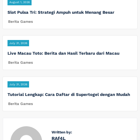
August 1, 2026
Slot Pulsa Tri: Strategi Ampuh untuk Menang Besar
Berita Games
July 31, 2026
Live Macau Toto: Berita dan Hasil Terbaru dari Macau
Berita Games
July 31, 2026
Tutorial Lengkap: Cara Daftar di Supertogel dengan Mudah
Berita Games
Written by:
RAf4L