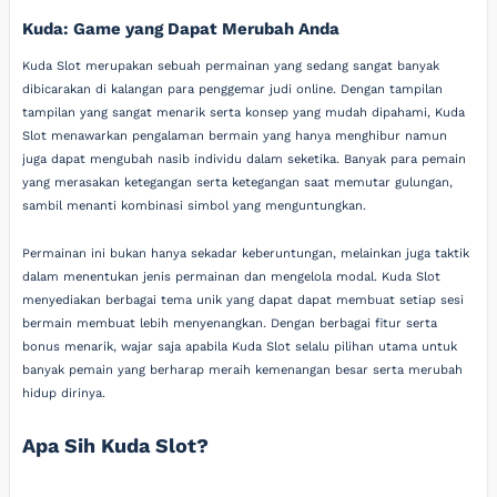
Kuda: Game yang Dapat Merubah Anda
Kuda Slot merupakan sebuah permainan yang sedang sangat banyak
dibicarakan di kalangan para penggemar judi online. Dengan tampilan
tampilan yang sangat menarik serta konsep yang mudah dipahami, Kuda
Slot menawarkan pengalaman bermain yang hanya menghibur namun
juga dapat mengubah nasib individu dalam seketika. Banyak para pemain
yang merasakan ketegangan serta ketegangan saat memutar gulungan,
sambil menanti kombinasi simbol yang menguntungkan.
Permainan ini bukan hanya sekadar keberuntungan, melainkan juga taktik
dalam menentukan jenis permainan dan mengelola modal. Kuda Slot
menyediakan berbagai tema unik yang dapat dapat membuat setiap sesi
bermain membuat lebih menyenangkan. Dengan berbagai fitur serta
bonus menarik, wajar saja apabila Kuda Slot selalu pilihan utama untuk
banyak pemain yang berharap meraih kemenangan besar serta merubah
hidup dirinya.
Apa Sih Kuda Slot?