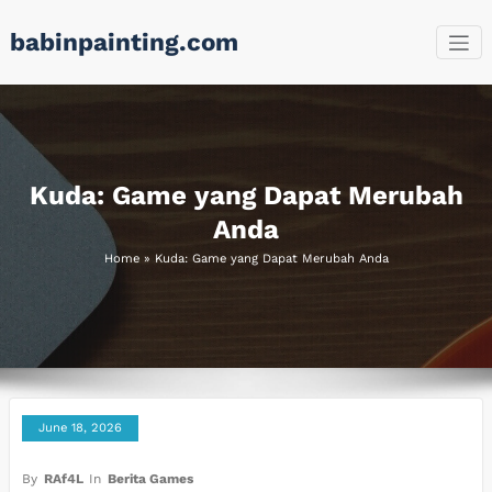
Skip
babinpainting.com
to
content
Kuda: Game yang Dapat Merubah
Anda
Home
»
Kuda: Game yang Dapat Merubah Anda
June 18, 2026
By
RAf4L
In
Berita Games