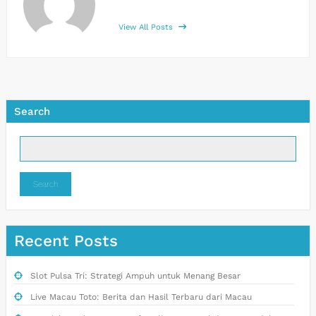
View All Posts
Search
Search
Recent Posts
Slot Pulsa Tri: Strategi Ampuh untuk Menang Besar
Live Macau Toto: Berita dan Hasil Terbaru dari Macau