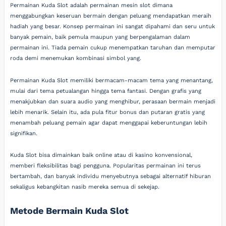
Permainan Kuda Slot adalah permainan mesin slot dimana
menggabungkan keseruan bermain dengan peluang mendapatkan meraih
hadiah yang besar. Konsep permainan ini sangat dipahami dan seru untuk
banyak pemain, baik pemula maupun yang berpengalaman dalam
permainan ini. Tiada pemain cukup menempatkan taruhan dan memputar
roda demi menemukan kombinasi simbol yang.
Permainan Kuda Slot memiliki bermacam-macam tema yang menantang,
mulai dari tema petualangan hingga tema fantasi. Dengan grafis yang
menakjubkan dan suara audio yang menghibur, perasaan bermain menjadi
lebih menarik. Selain itu, ada pula fitur bonus dan putaran gratis yang
menambah peluang pemain agar dapat menggapai keberuntungan lebih
signifikan.
Kuda Slot bisa dimainkan baik online atau di kasino konvensional,
memberi fleksibilitas bagi pengguna. Popularitas permainan ini terus
bertambah, dan banyak individu menyebutnya sebagai alternatif hiburan
sekaligus kebangkitan nasib mereka semua di sekejap.
Metode Bermain Kuda Slot