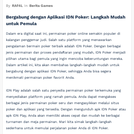
By
RAf4L
In
Berita Games
Bergabung dengan Aplikasi IDN Poker: Langkah Mudah
untuk Pemula
Dalam era digital saat ini, permainan poker online semakin populer di
kalangan penggemar judi. Salah satu platform yang menawarkan
pengalaman bermain poker terbaik adalah IDN Poker. Dengan berbagai
jenis permainan dan proses pendaftaran yang mudah, IDN Poker menjadi
pilihan utama bagi pemula yang ingin mencoba keberuntungan mereka.
Dalam artikel ini, kita akan membahas langkah-langkah mudah untuk
bergabung dengan aplikasi IDN Poker, sehingga Anda bisa segera
menikmati permainan poker favorit Anda.
IDN Play adalah salah satu penyedia permainan poker terkemuka yang
menyediakan platform yang ramah pemula. Anda dapat mengakses
berbagai jenis permainan poker seru dan mengasyikkan melalui situs
poker dan aplikasi yang tersedia. Dengan mengunduh apk IDN Poker atau
apk IDN Play, Anda akan memiliki akses cepat dan mudah ke berbagai
turnamen dan meja permainan. Mari kita simak langkah-langkah
sederhana untuk memulai perjalanan poker Anda di IDN Poker.