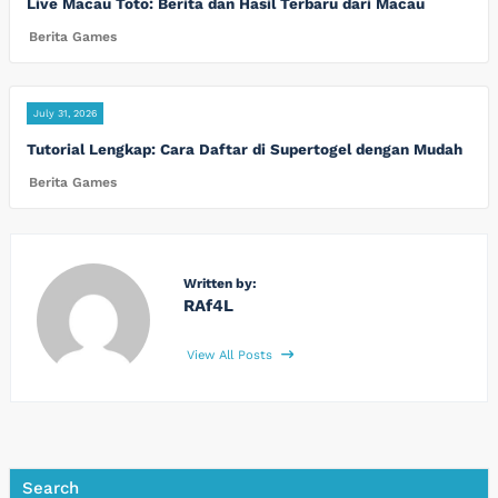
Live Macau Toto: Berita dan Hasil Terbaru dari Macau
Berita Games
July 31, 2026
Tutorial Lengkap: Cara Daftar di Supertogel dengan Mudah
Berita Games
Written by:
RAf4L
View All Posts
Search