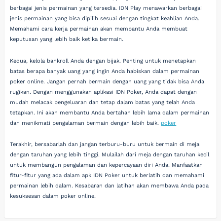
berbagai jenis permainan yang tersedia. IDN Play menawarkan berbagai
jenis permainan yang bisa dipilih sesuai dengan tingkat keahlian Anda.
Memahami cara kerja permainan akan membantu Anda membuat
keputusan yang lebih baik ketika bermain.
Kedua, kelola bankroll Anda dengan bijak. Penting untuk menetapkan
batas berapa banyak uang yang ingin Anda habiskan dalam permainan
poker online. Jangan pernah bermain dengan uang yang tidak bisa Anda
rugikan. Dengan menggunakan aplikasi IDN Poker, Anda dapat dengan
mudah melacak pengeluaran dan tetap dalam batas yang telah Anda
tetapkan. Ini akan membantu Anda bertahan lebih lama dalam permainan
dan menikmati pengalaman bermain dengan lebih baik.
poker
Terakhir, bersabarlah dan jangan terburu-buru untuk bermain di meja
dengan taruhan yang lebih tinggi. Mulailah dari meja dengan taruhan kecil
untuk membangun pengalaman dan kepercayaan diri Anda. Manfaatkan
fitur-fitur yang ada dalam apk IDN Poker untuk berlatih dan memahami
permainan lebih dalam. Kesabaran dan latihan akan membawa Anda pada
kesuksesan dalam poker online.