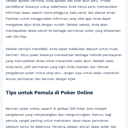
Setelah aplikasi terinstal, buka aplikasi dan buat akun baru. Proses
pendaftaran biasanya cukup sederhana. Anda hanya perlu memasukkan
informasi dasar seperti nama pengguna, kata sandi, dan alamat email.
Pastikan untuk menggunakan informasi yang valid agar Anda dapat
mengakses akun Anda dengan mudah. Setelah selesai, Anda akan
mendapatkan akses penuh ke berbagai permainan poker yang ditawarkan
oleh IDN Play.
Setelah berhasil mendaftar, Anda dapat melakukan deposit untuk mulai
bermain. Situs poker biasanya menawarkan berbagai metode pembayaran
yang memudahkan Anda untuk menambah saldo akun. Setelah saldo
Anda terisi, pilih permainan yang ingin Anda mainkan dan nikmati
pengalaman poker online yang seru. Jangan lupa untuk selalu mematuhi
aturan permainan dan bermain dengan bijak.
Tips untuk Pemula di Poker Online
Bermain poker online, seperti di aplikasi IDN Poker, bisa menjadi
pengalaman yang menyenangkan dan menguntungkan. Namun, bagi
pemula, sangat penting untuk memahami dasar-dasar permainan
sebelum terjun ke dalamnya. Pertama, pelajari aturan dasar poker dan