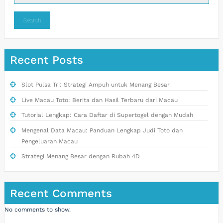
Search
Recent Posts
Slot Pulsa Tri: Strategi Ampuh untuk Menang Besar
Live Macau Toto: Berita dan Hasil Terbaru dari Macau
Tutorial Lengkap: Cara Daftar di Supertogel dengan Mudah
Mengenal Data Macau: Panduan Lengkap Judi Toto dan
Pengeluaran Macau
Strategi Menang Besar dengan Rubah 4D
Recent Comments
No comments to show.