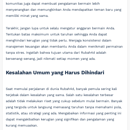
komunitas juga dapat membuat pengalaman bermain lebih
menyenangkan dan memungkinkan Anda mendapatkan teman baru yang
memiliki minat yang sama.
Terakhir, jangan lupa untuk selalu mengatur anggaran bermain Anda.
Tentukan batas maksimum untuk taruhan sehingga Anda dapat
menghindari kerugian yang tidak perlu. Menjaga konsistensi dalam
manajemen keuangan akan membantu Anda dalam menikmati permainan
tanpa stres. Ingatlah bahwa tujuan utama dari Rubah4d adalah
bersenang-senang, jadi nikmati setiap momen yang ada.
Kesalahan Umum yang Harus Dihindari
Saat memulai perjalanan di dunia Rubah4d, banyak pemula sering kali
terjebak dalam kesalahan yang sama. Salah satu kesalahan terbesar
adalah tidak melakukan riset yang cukup sebelum mulai bermain. Banyak
yang tergoda untuk langsung memasang taruhan tanpa memahami pola,
statistik, atau strategi yang ada. Mengabaikan informasi yang penting ini
dapat mengakibatkan kerugian yang signifikan dan pengalaman yang
kurang memuaskan.