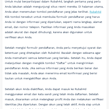
Untuk mulai berpartisipasi dalam Rubah4d, langkah pertama yang perlu
Anda lakukan adalah mengunjungi situs resmi mereka. Di halaman utama,
Anda akan menemukan tombol pendaftaran yang jelas terlihat.
Rubah4d
Klik tombol tersebut untuk membuka formulir pendaftaran yang harus
Anda isi dengan informasi yang diperlukan, seperti nama lengkap, alamat
email, dan nomor telepon. Pastikan informasi yang Anda masukkan
adalah akurat dan dapat dihubungi, karena akan digunakan untuk
verifikasi akun Anda.
Setelah mengisi formulir pendaftaran, Anda perlu menyetujui syarat dan
ketentuan yang ditetapkan oleh Rubah4d. Bacalah dengan seksama agar
Anda memahami semua ketentuan yang berlaku. Setelah itu, Anda dapat
melanjutkan dengan mengklik tombol “Daftar” untuk mengirimkan
pendaftaran Anda. Jika semua informasi yang Anda berikan benar dan
tidak ada masalah, Anda akan menerima email konfirmasi yang berisi
tautan untuk mengaktifkan akun Anda.
Setelah akun Anda diaktifkan, Anda dapat masuk ke Rubah4d
menggunakan email dan kata sandi yang telah Anda daftarkan. Setelah
masuk, disarankan untuk melengkapi profil Anda dan melakukan verifikasi
identitas jika diperlukan. Dengan akun yang telah aktif, Anda siap untuk