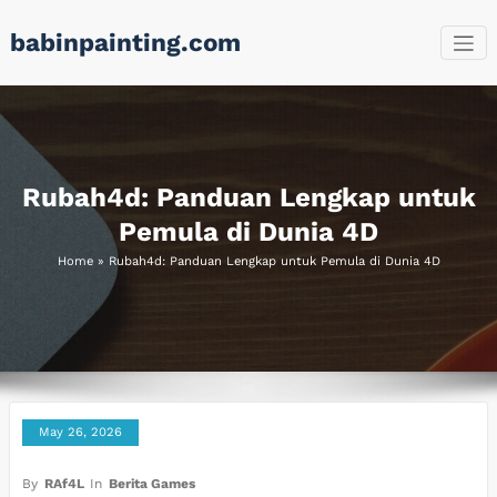
Skip
babinpainting.com
to
content
Rubah4d: Panduan Lengkap untuk
Pemula di Dunia 4D
Home
»
Rubah4d: Panduan Lengkap untuk Pemula di Dunia 4D
May 26, 2026
By
RAf4L
In
Berita Games