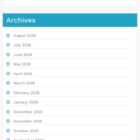
Archives
August 2026
July 2026
June 2026
May 2026
April 2026
March 2026
February 2026
January 2026
December 2025
November 2025
October 2025