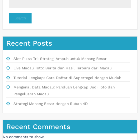
Search
Recent Posts
Slot Pulsa Tri: Strategi Ampuh untuk Menang Besar
Live Macau Toto: Berita dan Hasil Terbaru dari Macau
Tutorial Lengkap: Cara Daftar di Supertogel dengan Mudah
Mengenal Data Macau: Panduan Lengkap Judi Toto dan
Pengeluaran Macau
Strategi Menang Besar dengan Rubah 4D
Recent Comments
No comments to show.