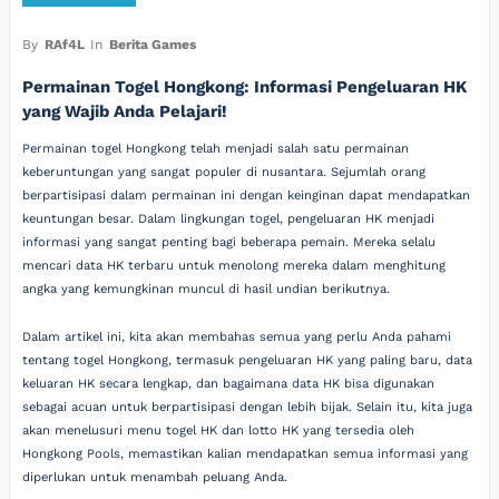
By
RAf4L
In
Berita Games
Permainan Togel Hongkong: Informasi Pengeluaran HK
yang Wajib Anda Pelajari!
Permainan togel Hongkong telah menjadi salah satu permainan
keberuntungan yang sangat populer di nusantara. Sejumlah orang
berpartisipasi dalam permainan ini dengan keinginan dapat mendapatkan
keuntungan besar. Dalam lingkungan togel, pengeluaran HK menjadi
informasi yang sangat penting bagi beberapa pemain. Mereka selalu
mencari data HK terbaru untuk menolong mereka dalam menghitung
angka yang kemungkinan muncul di hasil undian berikutnya.
Dalam artikel ini, kita akan membahas semua yang perlu Anda pahami
tentang togel Hongkong, termasuk pengeluaran HK yang paling baru, data
keluaran HK secara lengkap, dan bagaimana data HK bisa digunakan
sebagai acuan untuk berpartisipasi dengan lebih bijak. Selain itu, kita juga
akan menelusuri menu togel HK dan lotto HK yang tersedia oleh
Hongkong Pools, memastikan kalian mendapatkan semua informasi yang
diperlukan untuk menambah peluang Anda.