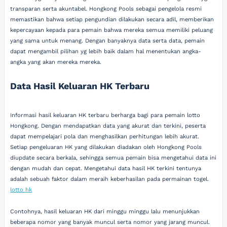
transparan serta akuntabel. Hongkong Pools sebagai pengelola resmi
memastikan bahwa setiap pengundian dilakukan secara adil, memberikan
kepercayaan kepada para pemain bahwa mereka semua memiliki peluang
yang sama untuk menang. Dengan banyaknya data serta data, pemain
dapat mengambil pilihan yg lebih baik dalam hal menentukan angka-
angka yang akan mereka mereka.
Data Hasil Keluaran HK Terbaru
Informasi hasil keluaran HK terbaru berharga bagi para pemain lotto
Hongkong. Dengan mendapatkan data yang akurat dan terkini, peserta
dapat mempelajari pola dan menghasilkan perhitungan lebih akurat.
Setiap pengeluaran HK yang dilakukan diadakan oleh Hongkong Pools
diupdate secara berkala, sehingga semua pemain bisa mengetahui data ini
dengan mudah dan cepat. Mengetahui data hasil HK terkini tentunya
adalah sebuah faktor dalam meraih keberhasilan pada permainan togel.
lotto hk
Contohnya, hasil keluaran HK dari minggu minggu lalu menunjukkan
beberapa nomor yang banyak muncul serta nomor yang jarang muncul.