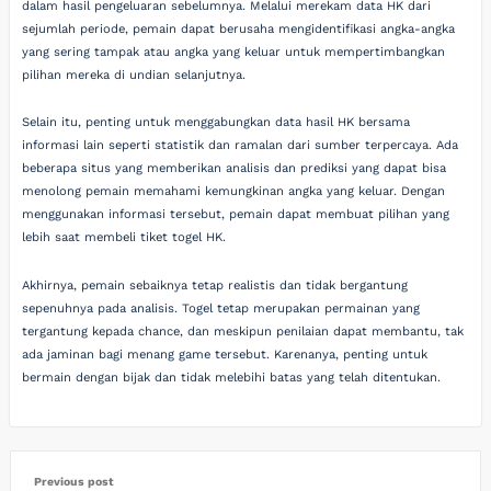
dalam hasil pengeluaran sebelumnya. Melalui merekam data HK dari
sejumlah periode, pemain dapat berusaha mengidentifikasi angka-angka
yang sering tampak atau angka yang keluar untuk mempertimbangkan
pilihan mereka di undian selanjutnya.
Selain itu, penting untuk menggabungkan data hasil HK bersama
informasi lain seperti statistik dan ramalan dari sumber terpercaya. Ada
beberapa situs yang memberikan analisis dan prediksi yang dapat bisa
menolong pemain memahami kemungkinan angka yang keluar. Dengan
menggunakan informasi tersebut, pemain dapat membuat pilihan yang
lebih saat membeli tiket togel HK.
Akhirnya, pemain sebaiknya tetap realistis dan tidak bergantung
sepenuhnya pada analisis. Togel tetap merupakan permainan yang
tergantung kepada chance, dan meskipun penilaian dapat membantu, tak
ada jaminan bagi menang game tersebut. Karenanya, penting untuk
bermain dengan bijak dan tidak melebihi batas yang telah ditentukan.
Previous post