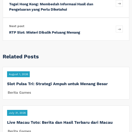
Togel Hong Kong: Membedah Informasi Hasil dan
Pengeluaran yang Perlu Diketahui
Next post
RTP Slot: Misteri Dibalik Peluang Menang
Related Posts
August 1, 2026
Slot Pulsa Tri: Strategi Ampuh untuk Menang Besar
Berita Games
July 31, 2026
Live Macau Toto: Berita dan Hasil Terbaru dari Macau
Berita Games