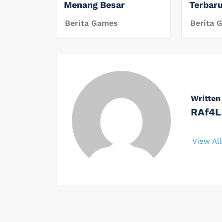
Menang Besar
Terbar
Berita Games
Berita 
Written
RAf4L
View Al