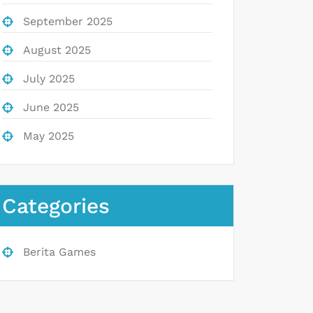
September 2025
August 2025
July 2025
June 2025
May 2025
Categories
Berita Games