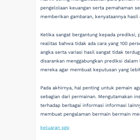
pengelolaan keuangan serta pemahaman sep
memberikan gambaran, kenyataannya hasil a
Ketika sangat bergantung kepada prediksi
realitas bahwa tidak ada cara yang 100 per
angka serta variasi hasil sangat tidak terd
disarankan menggabungkan prediksi dalam
mereka agar membuat keputusan yang lebih
Pada akhirnya, hal penting untuk pemain a
sebagian dari permainan. Mengutamakan ins
terhadap berbagai informasi informasi lai
membuat pengalaman bermain bermain men
keluaran sgp