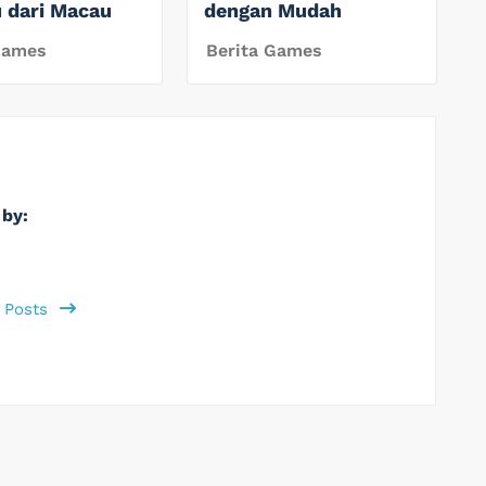
u dari Macau
dengan Mudah
Games
Berita Games
 by:
l Posts