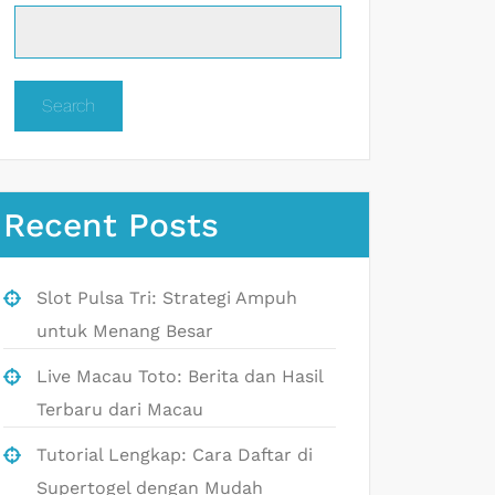
Search
Recent Posts
Slot Pulsa Tri: Strategi Ampuh
untuk Menang Besar
Live Macau Toto: Berita dan Hasil
Terbaru dari Macau
Tutorial Lengkap: Cara Daftar di
Supertogel dengan Mudah