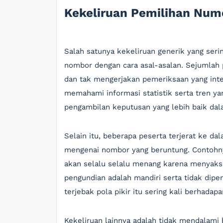
Kekeliruan Pemilihan Num
Salah satunya kekeliruan generik yang ser
nombor dengan cara asal-asalan. Sejumlah
dan tak mengerjakan pemeriksaan yang inten
memahami informasi statistik serta tren y
pengambilan keputusan yang lebih baik da
Selain itu, beberapa peserta terjerat ke da
mengenai nombor yang beruntung. Contohny
akan selalu selalu menang karena menyaksika
pengundian adalah mandiri serta tidak dipe
terjebak pola pikir itu sering kali berhadap
Kekeliruan lainnya adalah tidak mendalami