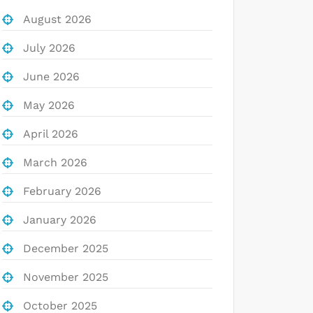
August 2026
July 2026
June 2026
May 2026
April 2026
March 2026
February 2026
January 2026
December 2025
November 2025
October 2025