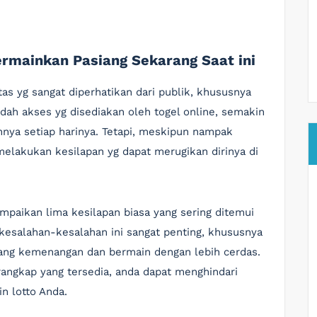
ermainkan Pasiang Sekarang Saat ini
itas yg sangat diperhatikan dari publik, khususnya
dah akses yg disediakan oleh togel online, semakin
nya setiap harinya. Tetapi, meskipun nampak
melakukan kesilapan yg dapat merugikan dirinya di
ampaikan lima kesilapan biasa yang sering ditemui
i kesalahan-kesalahan ini sangat penting, khususnya
ang kemenangan dan bermain dengan lebih cerdas.
angkap yang tersedia, anda dapat menghindari
n lotto Anda.