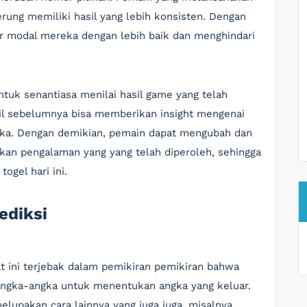
erung memiliki hasil yang lebih konsisten. Dengan
ur modal mereka dengan lebih baik dan menghindari
untuk senantiasa menilai hasil game yang telah
asil sebelumnya bisa memberikan insight mengenai
reka. Dengan demikian, pemain dapat mengubah dan
rkan pengalaman yang yang telah diperoleh, sehingga
ogel hari ini.
ediksi
aat ini terjebak dalam pemikiran pemikiran bahwa
ngka-angka untuk menentukan angka yang keluar.
elupakan cara lainnya yang juga juga, misalnya