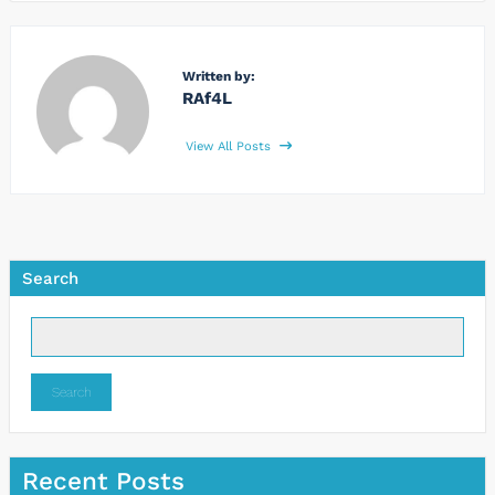
Written by:
RAf4L
View All Posts
Search
Search
Recent Posts