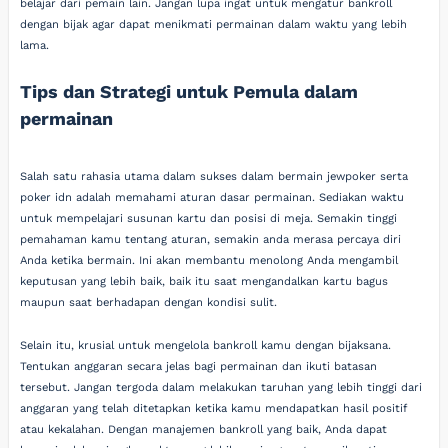
belajar dari pemain lain. Jangan lupa ingat untuk mengatur bankroll
dengan bijak agar dapat menikmati permainan dalam waktu yang lebih
lama.
Tips dan Strategi untuk Pemula dalam
permainan
Salah satu rahasia utama dalam sukses dalam bermain jewpoker serta
poker idn adalah memahami aturan dasar permainan. Sediakan waktu
untuk mempelajari susunan kartu dan posisi di meja. Semakin tinggi
pemahaman kamu tentang aturan, semakin anda merasa percaya diri
Anda ketika bermain. Ini akan membantu menolong Anda mengambil
keputusan yang lebih baik, baik itu saat mengandalkan kartu bagus
maupun saat berhadapan dengan kondisi sulit.
Selain itu, krusial untuk mengelola bankroll kamu dengan bijaksana.
Tentukan anggaran secara jelas bagi permainan dan ikuti batasan
tersebut. Jangan tergoda dalam melakukan taruhan yang lebih tinggi dari
anggaran yang telah ditetapkan ketika kamu mendapatkan hasil positif
atau kekalahan. Dengan manajemen bankroll yang baik, Anda dapat