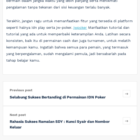
bermain dalam jangka waktu yang lebih panjang serta menikmati
pengalaman tanpa tekanan dari sisi keuangan terlalu banyak.
Terakhir, jangan ragu untuk memanfaatkan fitur yang tersedia di platform
seperti halnya idn play serta jw-poker.
jwpoker
Manfaatkan tutorial dan
tutorial yang ada untuk memperbaiki keterampilan Anda. Latihan secara
konsisten, baik itu di permainan cash dan juga turnamen, untuk melatih
kemampuan kamu. Ingatlah bahwa semua para pemain, yang termasuk
yang berpengalaman, sudah mengalami pemula, jadi bersabarlah pada
tahap belajar kamu.
Previous post
Selubung Sukses Bertanding di Permainan IDN Poker
Next post
Rahasia Sukses Ramalan SDY : Kunci Syair dan Nombor
Keluar