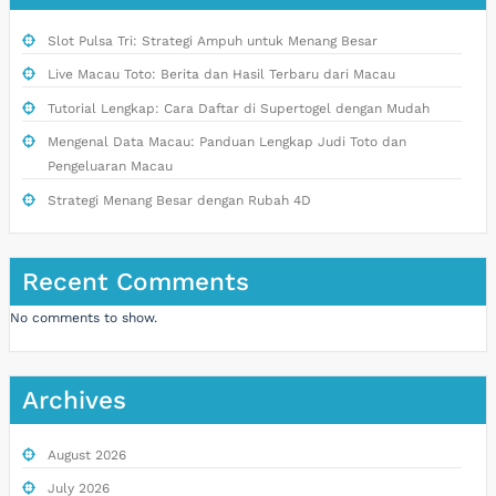
Slot Pulsa Tri: Strategi Ampuh untuk Menang Besar
Live Macau Toto: Berita dan Hasil Terbaru dari Macau
Tutorial Lengkap: Cara Daftar di Supertogel dengan Mudah
Mengenal Data Macau: Panduan Lengkap Judi Toto dan
Pengeluaran Macau
Strategi Menang Besar dengan Rubah 4D
Recent Comments
No comments to show.
Archives
August 2026
July 2026