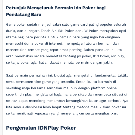
Petunjuk Menyeluruh Bermain Idn Poker bagi
Pendatang Baru
Game poker sudah menjadi salah satu game card paling populer seluruh
dunia, dan di negara Tanah Air, IDN Poker dan JW Poker merupakan opsi
utama bagi para pecinta. Untuk pemain baru yang ingin berkeinginan
memasuki dunia poker di internet, mempelajari aturan bermain dan
menentukan tempat yang tepat amat penting. Dalam panduan ini kita
akan membahas secara mendetail tentang jw poker, IDN Poker, idn play,
serta jw poker agar kalian dapat memulai bermain dengan yakin.
Saat bermain permainan ini, krusial agar mengetahui fundamental, taktik,
serta bermacam tipe game yang tersedia. Entah itu itu bermain di
sekeliling meja bersama sempalan maupun dengan platform online
seperti idn play, mengetahui bagaimana bersikap dan membaca situasi di
sekitar dapat menolong menambah kemungkinan kalian agar berhasil. Ayo
kita semua eksplorasi lebih lanjut tentang metode masuk alam poker ini
serta menikmati kepuasan yang menyenangkan serta menghasilkan.
Pengenalan IDNPlay Poker