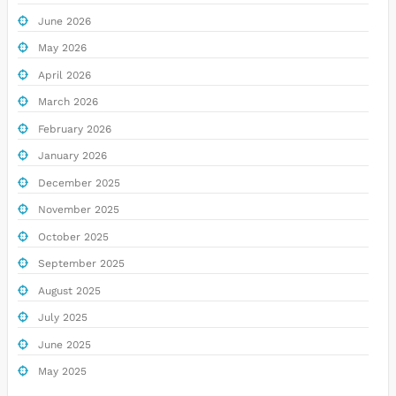
June 2026
May 2026
April 2026
March 2026
February 2026
January 2026
December 2025
November 2025
October 2025
September 2025
August 2025
July 2025
June 2025
May 2025