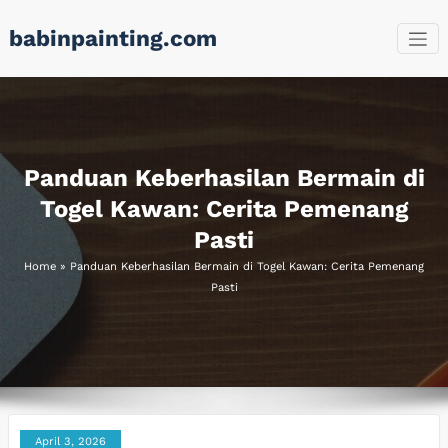
Skip
babinpainting.com
to
content
Panduan Keberhasilan Bermain di
Togel Kawan: Cerita Pemenang
Pasti
Home
»
Panduan Keberhasilan Bermain di Togel Kawan: Cerita Pemenang
Pasti
April 3, 2026