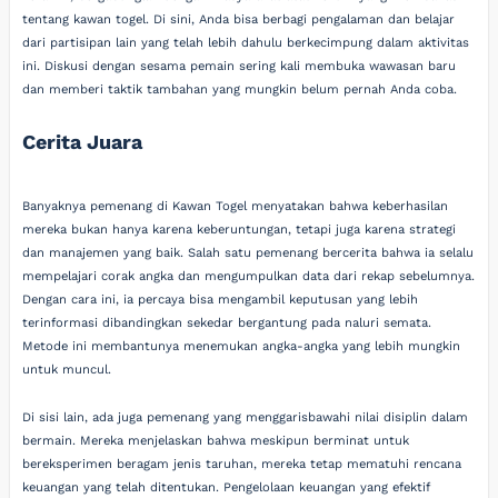
tentang kawan togel. Di sini, Anda bisa berbagi pengalaman dan belajar
dari partisipan lain yang telah lebih dahulu berkecimpung dalam aktivitas
ini. Diskusi dengan sesama pemain sering kali membuka wawasan baru
dan memberi taktik tambahan yang mungkin belum pernah Anda coba.
Cerita Juara
Banyaknya pemenang di Kawan Togel menyatakan bahwa keberhasilan
mereka bukan hanya karena keberuntungan, tetapi juga karena strategi
dan manajemen yang baik. Salah satu pemenang bercerita bahwa ia selalu
mempelajari corak angka dan mengumpulkan data dari rekap sebelumnya.
Dengan cara ini, ia percaya bisa mengambil keputusan yang lebih
terinformasi dibandingkan sekedar bergantung pada naluri semata.
Metode ini membantunya menemukan angka-angka yang lebih mungkin
untuk muncul.
Di sisi lain, ada juga pemenang yang menggarisbawahi nilai disiplin dalam
bermain. Mereka menjelaskan bahwa meskipun berminat untuk
bereksperimen beragam jenis taruhan, mereka tetap mematuhi rencana
keuangan yang telah ditentukan. Pengelolaan keuangan yang efektif