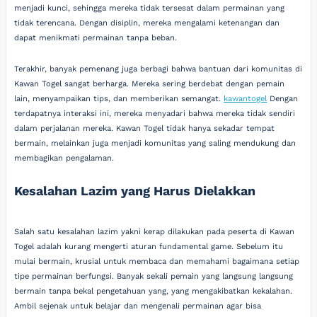
menjadi kunci, sehingga mereka tidak tersesat dalam permainan yang
tidak terencana. Dengan disiplin, mereka mengalami ketenangan dan
dapat menikmati permainan tanpa beban.
Terakhir, banyak pemenang juga berbagi bahwa bantuan dari komunitas di
Kawan Togel sangat berharga. Mereka sering berdebat dengan pemain
lain, menyampaikan tips, dan memberikan semangat.
kawantogel
Dengan
terdapatnya interaksi ini, mereka menyadari bahwa mereka tidak sendiri
dalam perjalanan mereka. Kawan Togel tidak hanya sekadar tempat
bermain, melainkan juga menjadi komunitas yang saling mendukung dan
membagikan pengalaman.
Kesalahan Lazim yang Harus Dielakkan
Salah satu kesalahan lazim yakni kerap dilakukan pada peserta di Kawan
Togel adalah kurang mengerti aturan fundamental game. Sebelum itu
mulai bermain, krusial untuk membaca dan memahami bagaimana setiap
tipe permainan berfungsi. Banyak sekali pemain yang langsung langsung
bermain tanpa bekal pengetahuan yang, yang mengakibatkan kekalahan.
Ambil sejenak untuk belajar dan mengenali permainan agar bisa