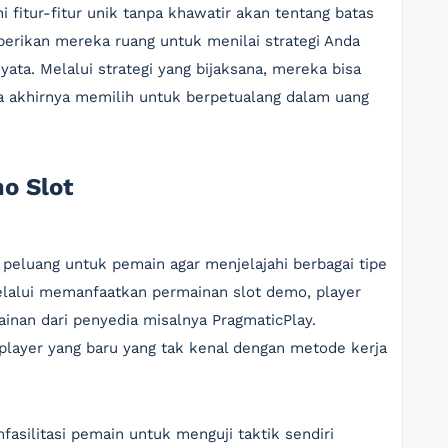
 fitur-fitur unik tanpa khawatir akan tentang batas
erikan mereka ruang untuk menilai strategi Anda
ta. Melalui strategi yang bijaksana, mereka bisa
 akhirnya memilih untuk berpetualang dalam uang
o Slot
eluang untuk pemain agar menjelajahi berbagai tipe
Melalui memanfaatkan permainan slot demo, player
ainan dari penyedia misalnya PragmaticPlay.
player yang baru yang tak kenal dengan metode kerja
fasilitasi pemain untuk menguji taktik sendiri