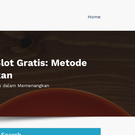
Home
ot Gratis: Metode
kan
tas dalam Memenangkan
Search