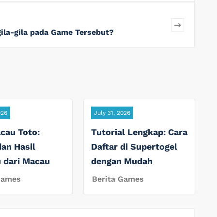
ila-gila pada Game Tersebut?
026
July 31, 2026
cau Toto:
Tutorial Lengkap: Cara
dan Hasil
Daftar di Supertogel
u dari Macau
dengan Mudah
Games
Berita Games