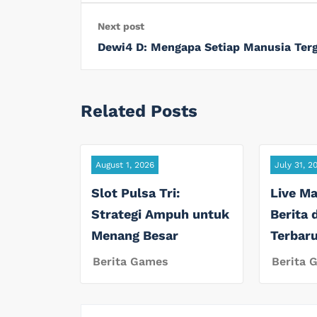
Next post
Dewi4 D: Mengapa Setiap Manusia Terg
Related Posts
August 1, 2026
July 31, 2
Slot Pulsa Tri:
Live Ma
Strategi Ampuh untuk
Berita 
Menang Besar
Terbar
Berita Games
Berita 