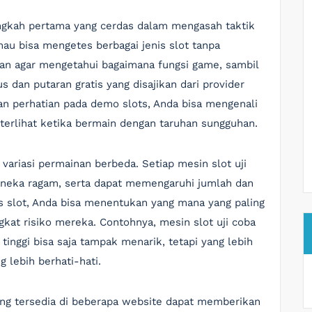
angkah pertama yang cerdas dalam mengasah taktik
au bisa mengetes berbagai jenis slot tanpa
an agar mengetahui bagaimana fungsi game, sambil
us dan putaran gratis yang disajikan dari provider
an perhatian pada demo slots, Anda bisa mengenali
 terlihat ketika bermain dengan taruhan sungguhan.
variasi permainan berbeda. Setiap mesin slot uji
eraneka ragam, serta dapat memengaruhi jumlah dan
is slot, Anda bisa menentukan yang mana yang paling
gkat risiko mereka. Contohnya, mesin slot uji coba
nggi bisa saja tampak menarik, tetapi yang lebih
 lebih berhati-hati.
ang tersedia di beberapa website dapat memberikan