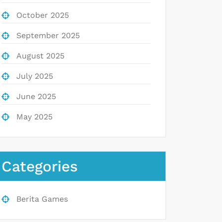
October 2025
September 2025
August 2025
July 2025
June 2025
May 2025
Categories
Berita Games