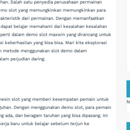
han. Salah satu penyedia perusahaan permainan
demo slot yang memungkinkan memungkinkan para
akteristik dari permainan. Dengan memanfaatkan
 dapat belajar memahami dari kesalahan kesalahan
seperti dalam demo slot maxwin yang dirancang untuk
keberhasilan yang bisa bisa. Mari kita eksplorasi
an metode menggunakan slot demo dalam
am perjudian daring.
e mesin slot yang memberi kesempatan pemain untuk
N
gguhan. Dengan menggunakan demo slot, para pemain
 ada, dan beragam taruhan yang bisa dipasang. Ini
rja baru untuk belajar sebelum terjun ke