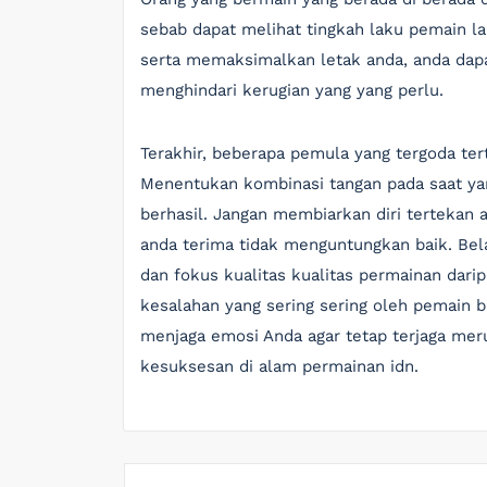
sebab dapat melihat tingkah laku pemain 
serta memaksimalkan letak anda, anda da
menghindari kerugian yang yang perlu.
Terakhir, beberapa pemula yang tergoda ter
Menentukan kombinasi tangan pada saat y
berhasil. Jangan membiarkan diri tertekan 
anda terima tidak menguntungkan baik. Be
dan fokus kualitas kualitas permainan dar
kesalahan yang sering sering oleh pemain 
menjaga emosi Anda agar tetap terjaga mer
kesuksesan di alam permainan idn.