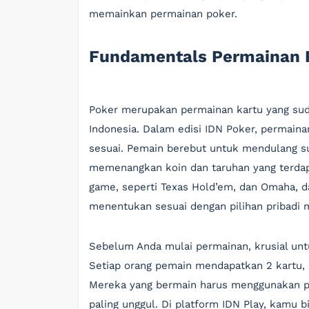
memainkan permainan poker.
Fundamentals Permainan 
Poker merupakan permainan kartu yang suda
Indonesia. Dalam edisi IDN Poker, permaina
sesuai. Pemain berebut untuk mendulang su
memenangkan koin dan taruhan yang terdap
game, seperti Texas Hold’em, dan Omaha, d
menentukan sesuai dengan pilihan pribadi 
Sebelum Anda mulai permainan, krusial unt
Setiap orang pemain mendapatkan 2 kartu, 
Mereka yang bermain harus menggunakan 
paling unggul. Di platform IDN Play, kamu b