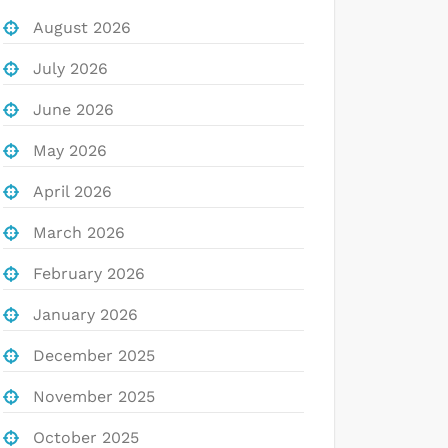
August 2026
July 2026
June 2026
May 2026
April 2026
March 2026
February 2026
January 2026
December 2025
November 2025
October 2025