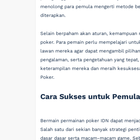
menolong para pemula mengerti metode ber
diterapkan.
Selain berpaham akan aturan, kemampuan m
poker. Para pemain perlu mempelajari untu
lawan mereka agar dapat mengambil pilihan 
pengalaman, serta pengetahuan yang tepat
keterampilan mereka dan meraih kesukses
Poker.
Cara Sukses untuk Pemul
Bermain permainan poker IDN dapat menjad
Salah satu dari sekian banyak strategi pen
dasar dasar serta macam-macam game. Sebel