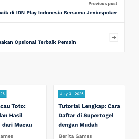
Previous post
aik di IDN Play Indonesia Bersama Jeniuspoker
akan Opsional Terbaik Pemain
026
July 31, 2026
cau Toto:
Tutorial Lengkap: Cara
dan Hasil
Daftar di Supertogel
u dari Macau
dengan Mudah
Games
Berita Games