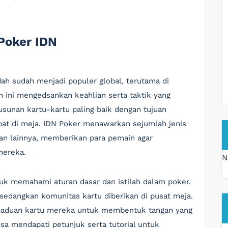
Poker IDN
h sudah menjadi populer global, terutama di
n ini mengedsankan keahlian serta taktik yang
sunan kartu-kartu paling baik dengan tujuan
at di meja. IDN Poker menawarkan sejumlah jenis
an lainnya, memberikan para pemain agar
mereka.
N
uk memahami aturan dasar dan istilah dalam poker.
sedangkan komunitas kartu diberikan di pusat meja.
paduan kartu mereka untuk membentuk tangan yang
isa mendapati petunjuk serta tutorial untuk