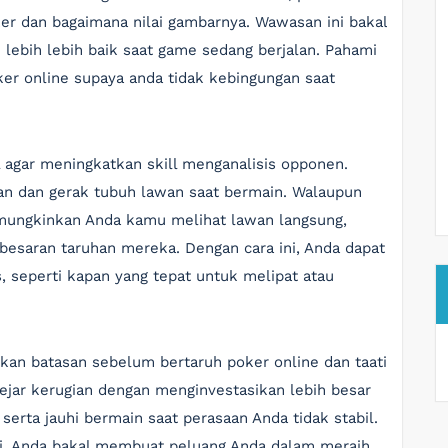
r dan bagaimana nilai gambarnya. Wawasan ini bakal
bih lebih baik saat game sedang berjalan. Pahami
ker online supaya anda tidak kebingungan saat
 agar meningkatkan skill menganalisis opponen.
n dan gerak tubuh lawan saat bermain. Walaupun
emungkinkan Anda kamu melihat lawan langsung,
besaran taruhan mereka. Dengan cara ini, Anda dapat
, seperti kapan yang tepat untuk melipat atau
apkan batasan sebelum bertaruh poker online dan taati
ejar kerugian dengan menginvestasikan lebih besar
, serta jauhi bermain saat perasaan Anda tidak stabil.
i, Anda bakal membuat peluang Anda dalam meraih