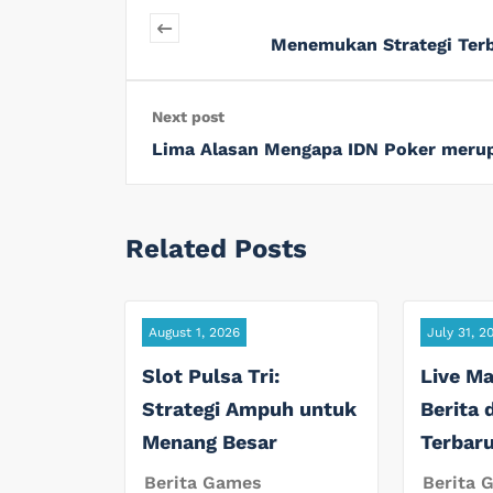
Menemukan Strategi Terb
Next post
Lima Alasan Mengapa IDN Poker merup
Related Posts
August 1, 2026
July 31, 2
Slot Pulsa Tri:
Live Ma
Strategi Ampuh untuk
Berita 
Menang Besar
Terbar
Berita Games
Berita 