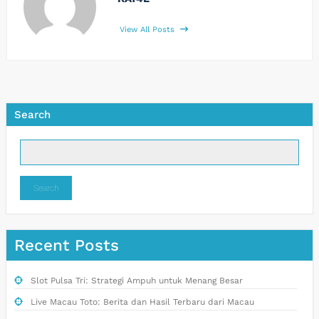
View All Posts
Search
Search
Recent Posts
Slot Pulsa Tri: Strategi Ampuh untuk Menang Besar
Live Macau Toto: Berita dan Hasil Terbaru dari Macau