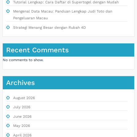
Tutorial Lengkap: Cara Daftar di Supertogel dengan Mudah
Mengenal Data Macau: Panduan Lengkap Judi Toto dan
Pengeluaran Macau
Strategi Menang Besar dengan Rubah 4D
Recent Comments
No comments to show.
Archives
August 2026
July 2026
June 2026
May 2026
April 2026