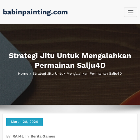
Skip
babinpainting.com
to
content
Strategi Jitu Untuk Mengalahkan
Permainan Salju4D
Home
»
Strategi Jitu Untuk Mengalahkan Permainan Salju4D
March 28, 2026
By
RAf4L
In
Berita Games