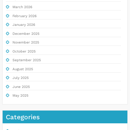
March 2026
February 2026
January 2026
December 2025
November 2025
October 2025
September 2025
August 2025
July 2025
June 2025
May 2025
Categories