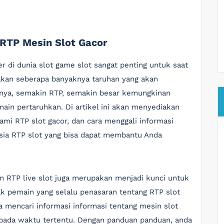
 RTP Mesin Slot Gacor
 di dunia slot game slot sangat penting untuk saat
kan seberapa banyaknya taruhan yang akan
inya, semakin RTP, semakin besar kemungkinan
in pertaruhkan. Di artikel ini akan menyediakan
mi RTP slot gacor, dan cara menggali informasi
asia RTP slot yang bisa dapat membantu Anda
n RTP live slot juga merupakan menjadi kunci untuk
k pemain yang selalu penasaran tentang RTP slot
ka mencari informasi informasi tentang mesin slot
 pada waktu tertentu. Dengan panduan panduan, anda