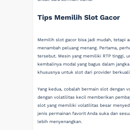
Tips Memilih Slot Gacor
Memilih slot gacor bisa jadi mudah, tetapi
menambah peluang menang. Pertama, perhati
tersebut. Mesin yang memiliki RTP tinggi,
kembalinya modal yang bagus dalam jangka p
khususnya untuk slot dari provider berkuali
Yang kedua, cobalah bermain slot dengan vol
dengan volatilitas kecil memberikan pemba
slot yang memiliki volatilitas besar menye
jenis permainan favorit Anda suka dan sesu
lebih menyenangkan.