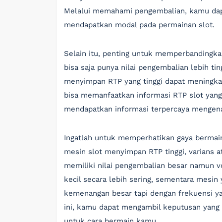
Melalui memahami pengembalian, kamu da
mendapatkan modal pada permainan slot.
Selain itu, penting untuk memperbandingkan 
bisa saja punya nilai pengembalian lebih tin
menyimpan RTP yang tinggi dapat meningk
bisa memanfaatkan informasi RTP slot yang 
mendapatkan informasi terpercaya mengenai
Ingatlah untuk memperhatikan gaya bermain
mesin slot menyimpan RTP tinggi, varians ata
memiliki nilai pengembalian besar namun v
kecil secara lebih sering, sementara mesin 
kemenangan besar tapi dengan frekuensi y
ini, kamu dapat mengambil keputusan yang l
untuk cara bermain kamu.