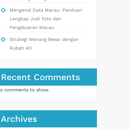
Mengenal Data Macau: Panduan
Lengkap Judi Toto dan
Pengeluaran Macau
Strategi Menang Besar dengan
Rubah 4D
Recent Comments
o comments to show.
Archives