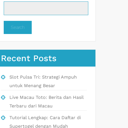
Search
Recent Posts
Slot Pulsa Tri: Strategi Ampuh
untuk Menang Besar
Live Macau Toto: Berita dan Hasil
Terbaru dari Macau
Tutorial Lengkap: Cara Daftar di
Supertogel dengan Mudah