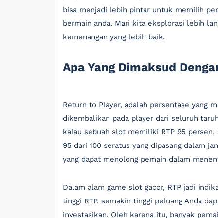
bisa menjadi lebih pintar untuk memilih 
bermain anda. Mari kita eksplorasi lebih l
kemenangan yang lebih baik.
Apa Yang Dimaksud Denga
Return to Player, adalah persentase yang 
dikembalikan pada player dari seluruh taru
kalau sebuah slot memiliki RTP 95 persen, 
95 dari 100 seratus yang dipasang dalam jan
yang dapat menolong pemain dalam menentu
Dalam alam game slot gacor, RTP jadi indik
tinggi RTP, semakin tinggi peluang Anda da
investasikan. Oleh karena itu, banyak pema