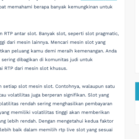
pat memahami berapa banyak kemungkinan untuk
RTP antar slot. Banyak slot, seperti slot pragmatic,
ggi dari mesin lainnya. Mencari mesin slot yang
atkan peluang kamu demi meraih kemenangan. Anda
sering dibagikan di komunitas judi untuk
 RTP dari mesin slot khusus.
 setiap slot mesin slot. Contohnya, walaupun satu
u volatilitas juga berperan signifikan. Slot yang
olatilitas rendah sering menghasilkan pembayaran
yang memiliki volatilitas tinggi akan memberikan
ang lebih rendah. Dengan mengetahui kedua faktor
ebih baik dalam memilih rtp live slot yang sesuai