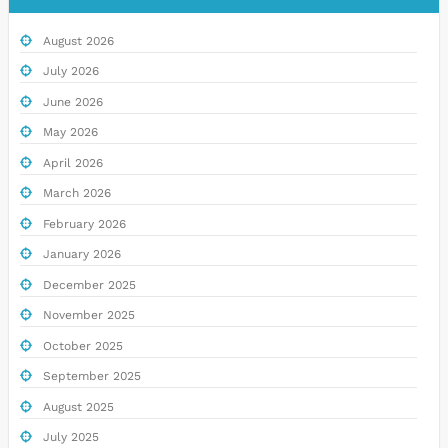
August 2026
July 2026
June 2026
May 2026
April 2026
March 2026
February 2026
January 2026
December 2025
November 2025
October 2025
September 2025
August 2025
July 2025