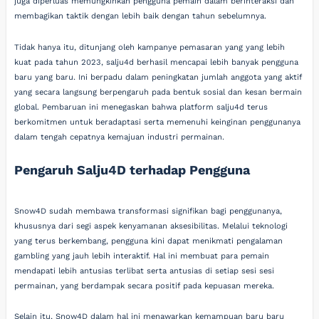
juga diperluas memungkinkan pengguna pemain dalam berinteraksi dan
membagikan taktik dengan lebih baik dengan tahun sebelumnya.
Tidak hanya itu, ditunjang oleh kampanye pemasaran yang yang lebih
kuat pada tahun 2023, salju4d berhasil mencapai lebih banyak pengguna
baru yang baru. Ini berpadu dalam peningkatan jumlah anggota yang aktif
yang secara langsung berpengaruh pada bentuk sosial dan kesan bermain
global. Pembaruan ini menegaskan bahwa platform salju4d terus
berkomitmen untuk beradaptasi serta memenuhi keinginan penggunanya
dalam tengah cepatnya kemajuan industri permainan.
Pengaruh Salju4D terhadap Pengguna
Snow4D sudah membawa transformasi signifikan bagi penggunanya,
khususnya dari segi aspek kenyamanan aksesibilitas. Melalui teknologi
yang terus berkembang, pengguna kini dapat menikmati pengalaman
gambling yang jauh lebih interaktif. Hal ini membuat para pemain
mendapati lebih antusias terlibat serta antusias di setiap sesi sesi
permainan, yang berdampak secara positif pada kepuasan mereka.
Selain itu, Snow4D dalam hal ini menawarkan kemampuan baru baru