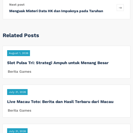
Next post
Menguak Misteri Data HK dan Impaknya pada Taruhan
Related Posts
August 1, 2026
Slot Pulsa Tri: Strategi Ampuh untuk Menang Besar
Berita Games
July 31, 2026
Live Macau Toto: Berita dan Hasil Terbaru dari Macau
Berita Games
July 31, 2026