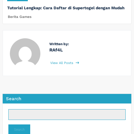
Tutorial Lengkap: Cara Daftar di Supertogel dengan Mudah
Berita Games
Written by:
RAf4L
View All Posts
Search
Search