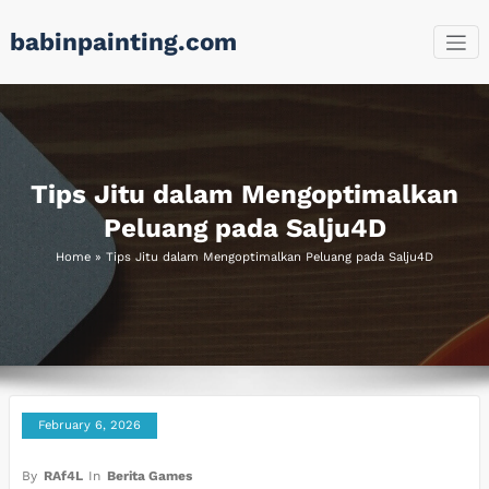
Skip
babinpainting.com
to
content
Tips Jitu dalam Mengoptimalkan
Peluang pada Salju4D
Home
»
Tips Jitu dalam Mengoptimalkan Peluang pada Salju4D
February 6, 2026
By
RAf4L
In
Berita Games