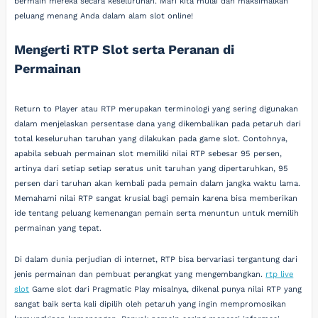
bermain mereka secara keseluruhan. Mari kita mulai dan maksimalkan
peluang menang Anda dalam alam slot online!
Mengerti RTP Slot serta Peranan di
Permainan
Return to Player atau RTP merupakan terminologi yang sering digunakan
dalam menjelaskan persentase dana yang dikembalikan pada petaruh dari
total keseluruhan taruhan yang dilakukan pada game slot. Contohnya,
apabila sebuah permainan slot memiliki nilai RTP sebesar 95 persen,
artinya dari setiap setiap seratus unit taruhan yang dipertaruhkan, 95
persen dari taruhan akan kembali pada pemain dalam jangka waktu lama.
Memahami nilai RTP sangat krusial bagi pemain karena bisa memberikan
ide tentang peluang kemenangan pemain serta menuntun untuk memilih
permainan yang tepat.
Di dalam dunia perjudian di internet, RTP bisa bervariasi tergantung dari
jenis permainan dan pembuat perangkat yang mengembangkan.
rtp live
slot
Game slot dari Pragmatic Play misalnya, dikenal punya nilai RTP yang
sangat baik serta kali dipilih oleh petaruh yang ingin mempromosikan