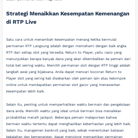
Strategi Menaikkan Kesempatan Kemenangan
di RTP Live
Satu cara untuk menambah kesempatan menang ketika bermulai
permainan RTP Langsung adalah dengan memahami dengan baik angka
RTP dari setiap slot yang tersedia. Return to Player, yaitu rasio yang
menunjukkan berapa banyak dana yang akan dikembalikan ke pemain dari
total bet seiring waktu. Memilih permainan slot dengan RTP tinggi adalah
langkah awal yang bijaksana. Anda dapat mencari bocoran Return to
Player slot yang sering kali disebarkan oleh pemain lain atau kelompok
online untuk mendapatkan permainan slot gacor yang menawarkan
kesempatan lebih baik.
Selain itu, penting untuk memperhatikan waktu bermain dan pengelolaan
dana anda. Memilih waktu yang ideal untuk bermain bisa menaikkan
probabilitas meraih jackpot. Beberapa pemain melaporkan bahwa
bermain waktu tertentu dapat menghasilkan keberhasilan yang lebih baik.
Selain itu, manajemen bankroll yang baik, sebab menentukan batasan
kekalahan dan kemenangan, dapat menolong memastikan permainan