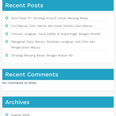
Recent Posts
Slot Pulsa Tri: Strategi Ampuh untuk Menang Besar
Live Macau Toto: Berita dan Hasil Terbaru dari Macau
Tutorial Lengkap: Cara Daftar di Supertogel dengan Mudah
Mengenal Data Macau: Panduan Lengkap Judi Toto dan
Pengeluaran Macau
Strategi Menang Besar dengan Rubah 4D
Recent Comments
No comments to show.
Archives
August 2026