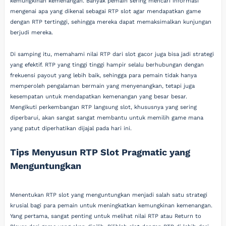
kemungkinan kemenangan. Banyak pemain sering mencari informasi
mengenai apa yang dikenal sebagai RTP slot agar mendapatkan game
dengan RTP tertinggi, sehingga mereka dapat memaksimalkan kunjungan
berjudi mereka.
Di samping itu, memahami nilai RTP dari slot gacor juga bisa jadi strategi
yang efektif. RTP yang tinggi tinggi hampir selalu berhubungan dengan
frekuensi payout yang lebih baik, sehingga para pemain tidak hanya
memperoleh pengalaman bermain yang menyenangkan, tetapi juga
kesempatan untuk mendapatkan kemenangan yang besar besar.
Mengikuti perkembangan RTP langsung slot, khususnya yang sering
diperbarui, akan sangat sangat membantu untuk memilih game mana
yang patut diperhatikan dijajal pada hari ini.
Tips Menyusun RTP Slot Pragmatic yang
Menguntungkan
Menentukan RTP slot yang menguntungkan menjadi salah satu strategi
krusial bagi para pemain untuk meningkatkan kemungkinan kemenangan.
Yang pertama, sangat penting untuk melihat nilai RTP atau Return to