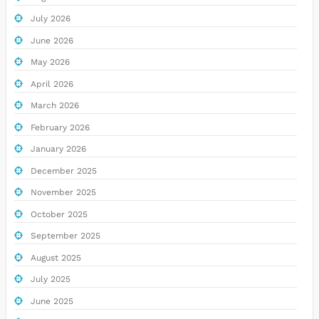
July 2026
June 2026
May 2026
April 2026
March 2026
February 2026
January 2026
December 2025
November 2025
October 2025
September 2025
August 2025
July 2025
June 2025