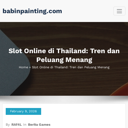
Skip
babinpainting.com
to
content
Slot Online di Thailand: Tren dan
Peluang Menang
Home
»
Slot Online di Thailand: Tren dan Peluang Menang
February 9, 2026
By
RAf4L
In
Berita Games