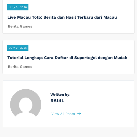
July 31, 2026
Live Macau Toto: Berita dan Hasil Terbaru dari Macau
Berita Games
July 31, 2026
Tutorial Lengkap: Cara Daftar di Supertogel dengan Mudah
Berita Games
Written by:
RAf4L
View All Posts