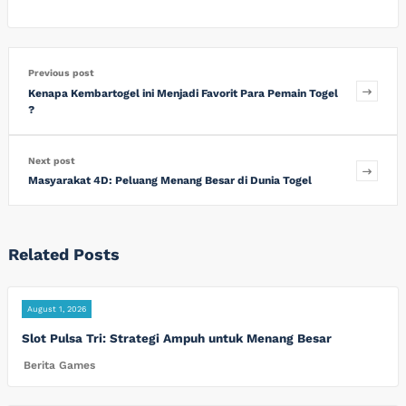
Previous post
Kenapa Kembartogel ini Menjadi Favorit Para Pemain Togel
?
Next post
Masyarakat 4D: Peluang Menang Besar di Dunia Togel
Related Posts
August 1, 2026
Slot Pulsa Tri: Strategi Ampuh untuk Menang Besar
Berita Games