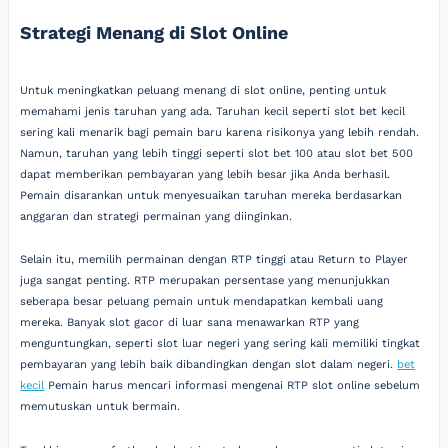
Strategi Menang di Slot Online
Untuk meningkatkan peluang menang di slot online, penting untuk
memahami jenis taruhan yang ada. Taruhan kecil seperti slot bet kecil
sering kali menarik bagi pemain baru karena risikonya yang lebih rendah.
Namun, taruhan yang lebih tinggi seperti slot bet 100 atau slot bet 500
dapat memberikan pembayaran yang lebih besar jika Anda berhasil.
Pemain disarankan untuk menyesuaikan taruhan mereka berdasarkan
anggaran dan strategi permainan yang diinginkan.
Selain itu, memilih permainan dengan RTP tinggi atau Return to Player
juga sangat penting. RTP merupakan persentase yang menunjukkan
seberapa besar peluang pemain untuk mendapatkan kembali uang
mereka. Banyak slot gacor di luar sana menawarkan RTP yang
menguntungkan, seperti slot luar negeri yang sering kali memiliki tingkat
pembayaran yang lebih baik dibandingkan dengan slot dalam negeri.
bet
kecil
Pemain harus mencari informasi mengenai RTP slot online sebelum
memutuskan untuk bermain.