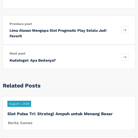
Previous post
Lima Alasan Mengapa Slot Pragmatic Play Selalu Jadi
Favorit
Next post
Kudatogel: Apa Bedanya?
Related Posts
August 1, 2026
Slot Pulsa Tri: Strategi Ampuh untuk Menang Besar
Berita Games