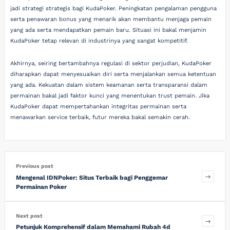
jadi strategi strategis bagi KudaPoker. Peningkatan pengalaman pengguna
serta penawaran bonus yang menarik akan membantu menjaga pemain
yang ada serta mendapatkan pemain baru. Situasi ini bakal menjamin
KudaPoker tetap relevan di industrinya yang sangat kompetitif.
Akhirnya, seiring bertambahnya regulasi di sektor perjudian, KudaPoker
diharapkan dapat menyesuaikan diri serta menjalankan semua ketentuan
yang ada. Kekuatan dalam sistem keamanan serta transparansi dalam
permainan bakal jadi faktor kunci yang menentukan trust pemain. Jika
KudaPoker dapat mempertahankan integritas permainan serta
menawarkan service terbaik, futur mereka bakal semakin cerah.
Previous post
Mengenal IDNPoker: Situs Terbaik bagi Penggemar
Permainan Poker
Next post
Petunjuk Komprehensif dalam Memahami Rubah 4d