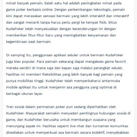
minat banyak pemain. Salah satu hal adalah peningkatan minat pada
game poker berbasis online. Dengan perkembangan teknologis, pemain
kini dapat merasakan sensasi bermain yang lebih interaktif dan interaktif
dan sangat menarik tanpa harus perlu pergi ke tempat fisik. Situs
KudaPoker telah menyesuaikan dengan kecenderungan ini dengan
memberikan fitur-fitur baru yang meningkatkan kenyamanan dan
kegembiraan saat bermain.
Di samping itu, penggunaan aplikasi seluler untuk bermain KudaPoker
juga kian populer. Para pemain sekarang dapat mengakses game favorit
mereka sendiri di mana saja dan kapan saja melalui perangkat seluler.
Fasilitas ini memberi fleksibilitas yang lebih banyak bagi pemain yang
punya mobilitas tinggi. KudaPoker telah memperbaharui antarmuka
mobile aplikasi itu untuk menjamin asa pengguna yang optimal di
berbagai ukuran layar.
Tren sosial dalam permainan poker pun sedang diperhatikan oleh
KudaPoker. Masyarakat semakin menyadari pentingnya hubungan sosial di
game, dan KudaPoker berusaha untuk membangun suasana yang
menunjang aspek ini. Fasilitas seperti live chat dan turnamen komunitas
disediakan untuk memperkuat asa bermain secara kolektif, menyebabkan