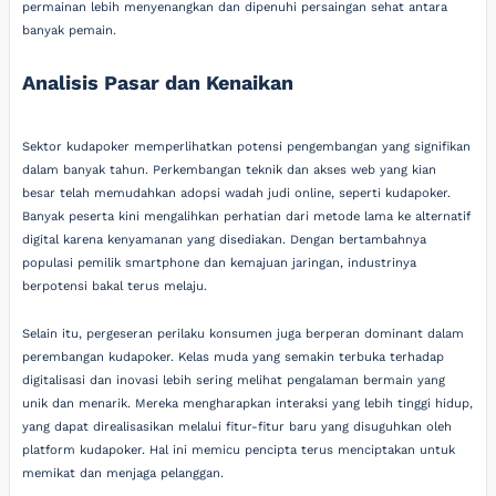
permainan lebih menyenangkan dan dipenuhi persaingan sehat antara
banyak pemain.
Analisis Pasar dan Kenaikan
Sektor kudapoker memperlihatkan potensi pengembangan yang signifikan
dalam banyak tahun. Perkembangan teknik dan akses web yang kian
besar telah memudahkan adopsi wadah judi online, seperti kudapoker.
Banyak peserta kini mengalihkan perhatian dari metode lama ke alternatif
digital karena kenyamanan yang disediakan. Dengan bertambahnya
populasi pemilik smartphone dan kemajuan jaringan, industrinya
berpotensi bakal terus melaju.
Selain itu, pergeseran perilaku konsumen juga berperan dominant dalam
perembangan kudapoker. Kelas muda yang semakin terbuka terhadap
digitalisasi dan inovasi lebih sering melihat pengalaman bermain yang
unik dan menarik. Mereka mengharapkan interaksi yang lebih tinggi hidup,
yang dapat direalisasikan melalui fitur-fitur baru yang disuguhkan oleh
platform kudapoker. Hal ini memicu pencipta terus menciptakan untuk
memikat dan menjaga pelanggan.