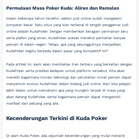
Permulaan Masa Poker Kuda: Aliran dan Ramalan
Dalam beberapa tahun terakhir, sektor judi online sudah mengalami
lompatan besar. Satu situs yang kian terkenal di tengah penggemar judi
online adalah KudaPoker. Dengan memberikan beragam permainan seru
serta plafon yang aman, KudaPoker sukses merebut perhatian banyak
pemain di dalam negeri. Tetapi, apa yang sesungguhnya menjadikan
KudaPoker begitu berbeda dalam pasar yang kompetitif ini?
Pada artikel ini, kami akan membahas tren terbaru yang berkaitan dengan
KudaPoker serta prediksi kedepan untuk platform tersebut. Kita akan
meneliti bagaimana inovasi teknologi dan perubahan minat pemain dapat
menyentuh evolusi KudaPoker dalam bidang judi online. Mari kita pelajari
lebih dalam untuk memahami apa yang mungkin terjadi di masa yang
akan datang KudaPoker sertai bagaimana pemain dapat mengambil
manfaat dari peluang yang ada.
Kecenderungan Terkini di Kuda Poker
Di alam Kuda Poker, ada sejumlah kecenderungan yang mulai menarik