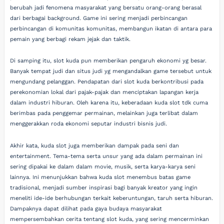
berubah jadi fenomena masyarakat yang bersatu orang-orang berasal
dari berbagai background. Game ini sering menjadi perbincangan
perbincangan di komunitas komunitas, membangun ikatan di antara para
pemain yang berbagi rekam jejak dan taktik.
Di samping itu, slot kuda pun memberikan pengaruh ekonomi yg besar.
Banyak tempat judi dan situs judi yg mengandalkan game tersebut untuk
mengundang pelanggan. Pendapatan dari slot kuda berkontribusi pada
perekonomian lokal dari pajak-pajak dan menciptakan lapangan kerja
dalam industri hiburan. Oleh karena itu, keberadaan kuda slot tdk cuma
berimbas pada penggemar permainan, melainkan juga terlibat dalam
menggerakkan roda ekonomi seputar industri bisnis judi.
Akhir kata, kuda slot juga memberikan dampak pada seni dan
entertainment. Tema-tema serta unsur yang ada dalam permainan ini
sering dipakai ke dalam dalam movie, musik, serta karya-karya seni
lainnya. Ini menunjukkan bahwa kuda slot menembus batas game
tradisional, menjadi sumber inspirasi bagi banyak kreator yang ingin
meneliti ide-ide berhubungan terkait keberuntungan, taruh serta hiburan.
Dampaknya dapat dilihat pada gaya budaya masyarakat
mempersembahkan cerita tentang slot kuda, yang sering mencerminkan