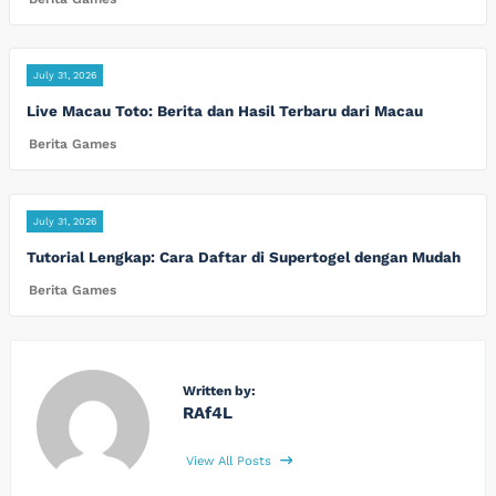
July 31, 2026
Live Macau Toto: Berita dan Hasil Terbaru dari Macau
Berita Games
July 31, 2026
Tutorial Lengkap: Cara Daftar di Supertogel dengan Mudah
Berita Games
Written by:
RAf4L
View All Posts