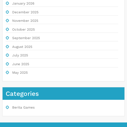
January 2026
December 2025
November 2025
October 2025
September 2025
August 2025
July 2025
June 2025
May 2025
Categories
Berita Games