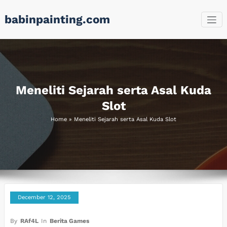
Skip
babinpainting.com
to
content
Meneliti Sejarah serta Asal Kuda
Slot
Home
»
Meneliti Sejarah serta Asal Kuda Slot
December 12, 2025
By
RAf4L
In
Berita Games