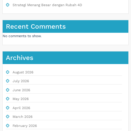
Strategi Menang Besar dengan Rubah 4D
Recent Comments
No comments to show.
Archives
August 2026
July 2026
June 2026
May 2026
April 2026
March 2026
February 2026