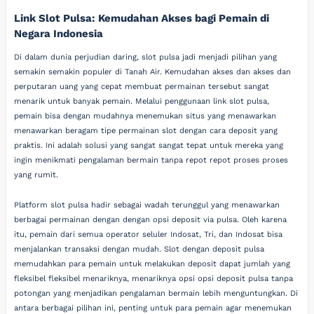
Link Slot Pulsa: Kemudahan Akses bagi Pemain di
Negara Indonesia
Di dalam dunia perjudian daring, slot pulsa jadi menjadi pilihan yang
semakin semakin populer di Tanah Air. Kemudahan akses dan akses dan
perputaran uang yang cepat membuat permainan tersebut sangat
menarik untuk banyak pemain. Melalui penggunaan link slot pulsa,
pemain bisa dengan mudahnya menemukan situs yang menawarkan
menawarkan beragam tipe permainan slot dengan cara deposit yang
praktis. Ini adalah solusi yang sangat sangat tepat untuk mereka yang
ingin menikmati pengalaman bermain tanpa repot repot proses proses
yang rumit.
Platform slot pulsa hadir sebagai wadah terunggul yang menawarkan
berbagai permainan dengan dengan opsi deposit via pulsa. Oleh karena
itu, pemain dari semua operator seluler Indosat, Tri, dan Indosat bisa
menjalankan transaksi dengan mudah. Slot dengan deposit pulsa
memudahkan para pemain untuk melakukan deposit dapat jumlah yang
fleksibel fleksibel menariknya, menariknya opsi opsi deposit pulsa tanpa
potongan yang menjadikan pengalaman bermain lebih menguntungkan. Di
antara berbagai pilihan ini, penting untuk para pemain agar menemukan