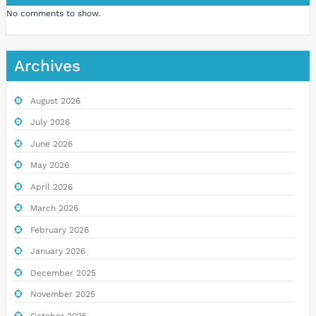
No comments to show.
Archives
August 2026
July 2026
June 2026
May 2026
April 2026
March 2026
February 2026
January 2026
December 2025
November 2025
October 2025