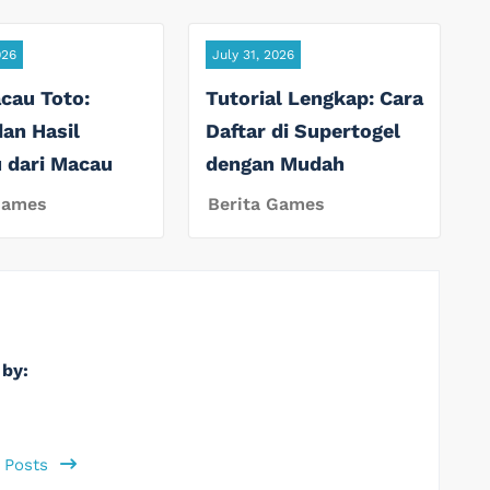
026
July 31, 2026
cau Toto:
Tutorial Lengkap: Cara
dan Hasil
Daftar di Supertogel
u dari Macau
dengan Mudah
Games
Berita Games
 by:
l Posts