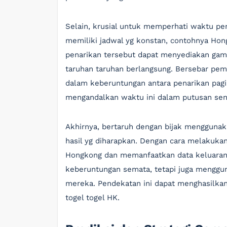
Selain, krusial untuk memperhati waktu p
memiliki jadwal yg konstan, contohnya Hon
penarikan tersebut dapat menyediakan ga
taruhan taruhan berlangsung. Bersebar pem
dalam keberuntungan antara penarikan pag
mengandalkan waktu ini dalam putusan send
Akhirnya, bertaruh dengan bijak mengguna
hasil yg diharapkan. Dengan cara melakuka
Hongkong dan memanfaatkan data keluaran 
keberuntungan semata, tetapi juga menggun
mereka. Pendekatan ini dapat menghasilkan
togel togel HK.