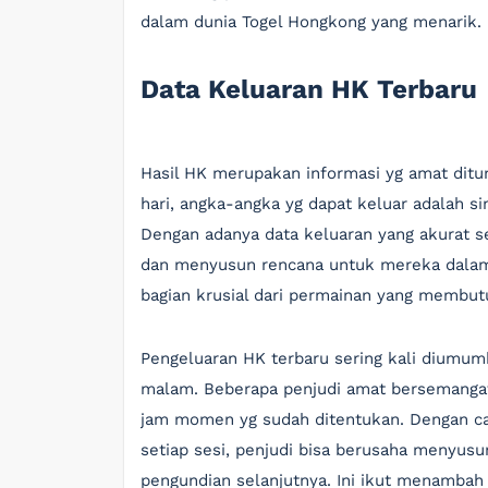
dalam dunia Togel Hongkong yang menarik.
Data Keluaran HK Terbaru
Hasil HK merupakan informasi yg amat ditun
hari, angka-angka yg dapat keluar adalah s
Dengan adanya data keluaran yang akurat s
dan menyusun rencana untuk mereka dalam 
bagian krusial dari permainan yang membutu
Pengeluaran HK terbaru sering kali diumumk
malam. Beberapa penjudi amat bersemangat
jam momen yg sudah ditentukan. Dengan ca
setiap sesi, penjudi bisa berusaha menyu
pengundian selanjutnya. Ini ikut menambah 