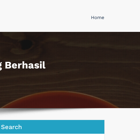
Home
 Berhasil
Search