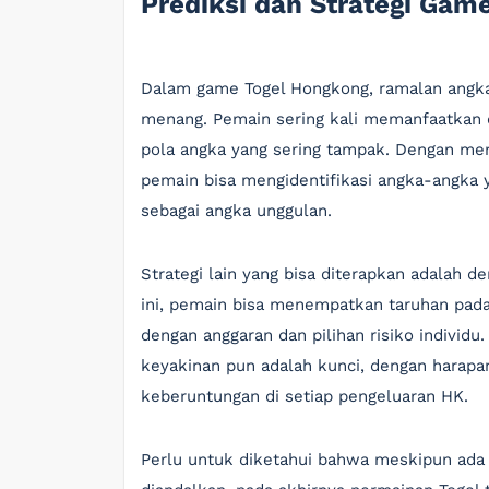
Prediksi dan Strategi Gam
Dalam game Togel Hongkong, ramalan angka
menang. Pemain sering kali memanfaatkan 
pola angka yang sering tampak. Dengan mem
pemain bisa mengidentifikasi angka-angka 
sebagai angka unggulan.
Strategi lain yang bisa diterapkan adalah
ini, pemain bisa menempatkan taruhan pad
dengan anggaran dan pilihan risiko individ
keyakinan pun adalah kunci, dengan harap
keberuntungan di setiap pengeluaran HK.
Perlu untuk diketahui bahwa meskipun ada 