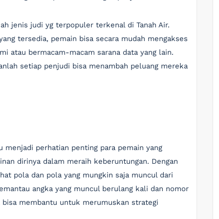
jenis judi yg terpopuler terkenal di Tanah Air.
 yang tersedia, pemain bisa secara mudah mengakses
resmi atau bermacam-macam sarana data yang lain.
kanlah setiap penjudi bisa menambah peluang mereka
 menjadi perhatian penting para pemain yang
nan dirinya dalam meraih keberuntungan. Dengan
hat pola dan pola yang mungkin saja muncul dari
Memantau angka yang muncul berulang kali dan nomor
a bisa membantu untuk merumuskan strategi