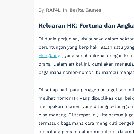
By
RAf4L
In
Berita Games
Keluaran HK: Fortuna dan Angka
Di dunia perjudian, khususnya dalam sekto
peruntungan yang berpihak. Salah satu yang
Hongkong
, yang sudah dikenal dengan kel
orang. Dalam artikel ini, kami akan mengula
bagaimana nomor-nomor itu mampu menjadi
Di setiap hari, para penggemar togel sena
melihat nomor HK yang dipublikasikan, baik 
merupakan momen yang ditunggu-tunggu, 
bisa menang. Di tempat ini, kita semua juga
termasuk bagaimana cara mengikuti pengel
menolong pemain dalam memilih di dalam to