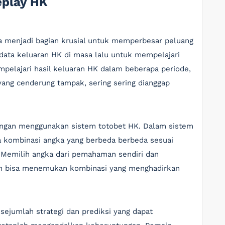
eplay HK
 menjadi bagian krusial untuk memperbesar peluang
data keluaran HK di masa lalu untuk mempelajari
pelajari hasil keluaran HK dalam beberapa periode,
yang cenderung tampak, sering sering dianggap
 dengan menggunakan sistem totobet HK. Dalam sistem
a kombinasi angka yang berbeda berbeda sesuai
u. Memilih angka dari pemahaman sendiri dan
an bisa menemukan kombinasi yang menghadirkan
sejumlah strategi dan prediksi yang dapat