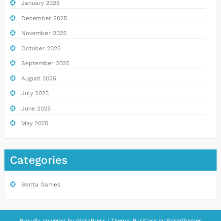
January 2026
December 2025
November 2025
October 2025
September 2025
August 2025
July 2025
June 2025
May 2025
Categories
Berita Games
Proudly powered by
WordPress
| Theme:
BusiCare
by
SpiceThemes