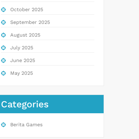
October 2025
September 2025
August 2025
July 2025
June 2025
May 2025
Categories
Berita Games