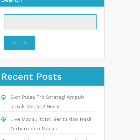
Search
Recent Posts
Slot Pulsa Tri: Strategi Ampuh
untuk Menang Besar
Live Macau Toto: Berita dan Hasil
Terbaru dari Macau