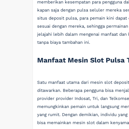
memberikan kesempatan para pengguna dala
kapan saja dengan pulsa seluler mereka sen
situs deposit pulsa, para pemain kini dap
sesuai dengan mereka, sehingga permainan s
jelajahi lebih dalam mengenai manfaat dan
tanpa biaya tambahan ini.
Manfaat Mesin Slot Pulsa
Satu manfaat utama dari mesin slot deposi
ditawarkan. Beberapa pengguna bisa menja
provider provider Indosat, Tri, dan Telkomsel
memungkinkan pemain untuk langsung mend
yang rumit. Dengan demikian, individu yang
bisa memainkan mesin slot dalam kenyama