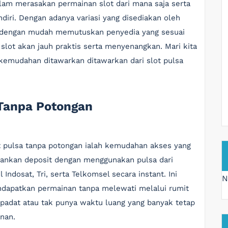
m merasakan permainan slot dari mana saja serta
diri. Dengan adanya variasi yang disediakan oleh
at dengan mudah memutuskan penyedia yang sesuai
lot akan jauh praktis serta menyenangkan. Mari kita
 kemudahan ditawarkan ditawarkan dari slot pulsa
 Tanpa Potongan
t pulsa tanpa potongan ialah kemudahan akses yang
lankan deposit dengan menggunakan pulsa dari
 Indosat, Tri, serta Telkomsel secara instant. Ini
N
apatkan permainan tanpa melewati melalui rumit
 padat atau tak punya waktu luang yang banyak tetap
nan.