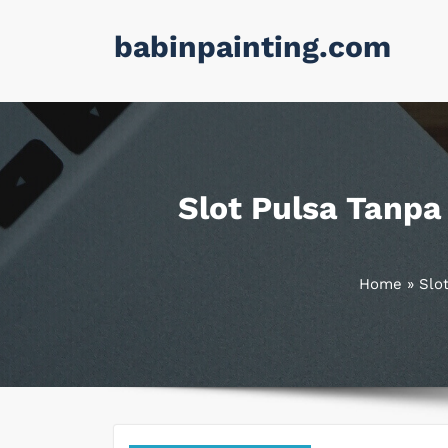
Skip
babinpainting.com
to
content
Slot Pulsa Tanp
Home
»
Slo