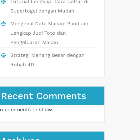
Tutorial Lengkap: Cara Daftar di
Supertogel dengan Mudah
Mengenal Data Macau: Panduan
Lengkap Judi Toto dan
Pengeluaran Macau
Strategi Menang Besar dengan
Rubah 4D
Recent Comments
o comments to show.