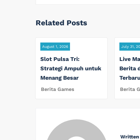
Related Posts
August 1, 2026
July 31, 2
Slot Pulsa Tri:
Live Ma
Strategi Ampuh untuk
Berita 
Menang Besar
Terbar
Berita Games
Berita 
Written