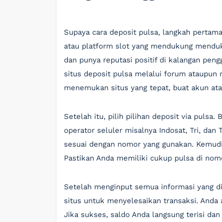
Supaya cara deposit pulsa, langkah pertam
atau platform slot yang mendukung menduku
dan punya reputasi positif di kalangan pen
situs deposit pulsa melalui forum ataupun
menemukan situs yang tepat, buat akun ata
Setelah itu, pilih pilihan deposit via pulsa
operator seluler misalnya Indosat, Tri, da
sesuai dengan nomor yang gunakan. Kemudi
Pastikan Anda memiliki cukup pulsa di nomo
Setelah menginput semua informasi yang dip
situs untuk menyelesaikan transaksi. Anda
Jika sukses, saldo Anda langsung terisi dan