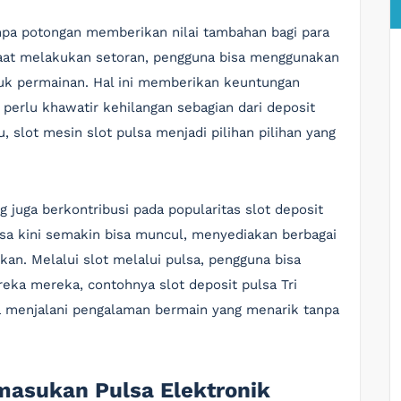
anpa potongan memberikan nilai tambahan bagi para
aat melakukan setoran, pengguna bisa menggunakan
tuk permainan. Hal ini memberikan keuntungan
perlu khawatir kehilangan sebagian dari deposit
u, slot mesin slot pulsa menjadi pilihan pilihan yang
juga berkontribusi pada popularitas slot deposit
lsa kini semakin bisa muncul, menyediakan berbagai
an. Melalui slot melalui pulsa, pengguna bisa
ka mereka, contohnya slot deposit pulsa Tri
ta menjalani pengalaman bermain yang menarik tanpa
asukan Pulsa Elektronik