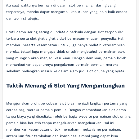
itu saat waktunya bermain di dalam slot permainan daring yang
terpercaya, mereka dapat mengambil keputusan yang lebih baik cerdas
dan lebih strategis.
Profil demo sering sering diupdate diperbaiki dengan slot terpopuler
terbaru serta slot gratis gratis dari bermacam-macam penyedia. Hal ini
memberi peserta kesempatan untuk juga hanya melatih keterampilan
mereka, tetapi juga mengapa tidak untuk mengetahui permainan baru
yang mungkin akan menjadi kesukaan. Dengan demikian, pemain boleh
memanfaatkan sepenuhnya pengalaman bermain bermain mereka
sebelum melangkah masuk ke dalam alam judi slot online yang nyata.
Taktik Menang di Slot Yang Menguntungkan
Menggunakan profil percobaan slot bisa menjadi langkah pertama yang
cerdas bagi mereka pemain pemula. Dengan memanfaatkan slot demo
tanpa biaya yang disediakan oleh berbagai website permainan slot online,
pemain bisa berlatih tanpa mengeluarkan mengeluarkan. Hal ini
memberikan kesempatan untuk memahami mekanisme permainan,
antara lain fitur tambahan dan kombinasi simbol yang dapat bisa