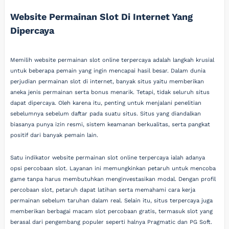
Website Permainan Slot Di Internet Yang
Dipercaya
Memilih website permainan slot online terpercaya adalah langkah krusial
untuk beberapa pemain yang ingin mencapai hasil besar. Dalam dunia
perjudian permainan slot di internet, banyak situs yaitu memberikan
aneka jenis permainan serta bonus menarik. Tetapi, tidak seluruh situs
dapat dipercaya. Oleh karena itu, penting untuk menjalani penelitian
sebelumnya sebelum daftar pada suatu situs. Situs yang diandalkan
biasanya punya izin resmi, sistem keamanan berkualitas, serta pangkat
positif dari banyak pemain lain.
Satu indikator website permainan slot online terpercaya ialah adanya
opsi percobaan slot. Layanan ini memungkinkan petaruh untuk mencoba
game tanpa harus membutuhkan menginvestasikan modal. Dengan profil
percobaan slot, petaruh dapat latihan serta memahami cara kerja
permainan sebelum taruhan dalam real. Selain itu, situs terpercaya juga
memberikan berbagai macam slot percobaan gratis, termasuk slot yang
berasal dari pengembang populer seperti halnya Pragmatic dan PG Soft.