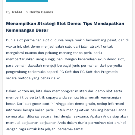
By
RAf4L
In
Berita Games
Menampilkan Strategi Slot Demo: Tips Mendapatkan
Kemenangan Besar
Dunia slot permainan slot di dunia maya makin berkembang pesat, dan di
waktu ini, slot demo menjadi salah satu dari jalan atraktif untuk
mengalami nuansa dan peluang menang tanpa perlu perlu
mempertaruhkan uang sungguhan. Dengan keberadaan akun demo slot,
para pemain dapatlah menguji berbagai jenis permainan dari penyedia
pengembang terkemuka seperti PG Soft dan PG Soft dan Pragmatic
secara metode yang bebas risiko.
Dalam konten ini, kita akan membongkar misteri dari demo slot serta
memberi tips serta trik supaya anda semua bisa meraih kemenangan
besar. Dari slot gacor saat ini hingga slot demo gratis, setiap informasi
informasi berapa kalian perlu untuk meningkatkan peluang berhasil anda
semua akan dibahas secara rinci dengan seksama. Apakah Anda siap akan
memulai perjalanan perjalanan Anda dalam dunia permainan slot online?
Jangan ragu untuk kita jelajahi bersama-sama!