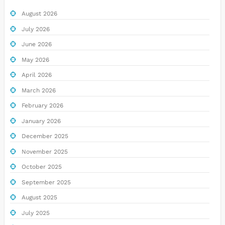
August 2026
July 2026
June 2026
May 2026
April 2026
March 2026
February 2026
January 2026
December 2025
November 2025
October 2025
September 2025
August 2025
July 2025