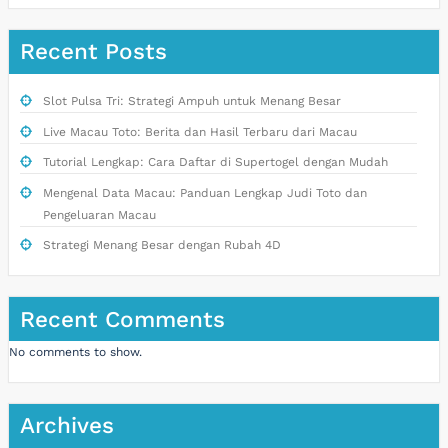
Recent Posts
Slot Pulsa Tri: Strategi Ampuh untuk Menang Besar
Live Macau Toto: Berita dan Hasil Terbaru dari Macau
Tutorial Lengkap: Cara Daftar di Supertogel dengan Mudah
Mengenal Data Macau: Panduan Lengkap Judi Toto dan
Pengeluaran Macau
Strategi Menang Besar dengan Rubah 4D
Recent Comments
No comments to show.
Archives