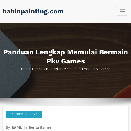
Skip
babinpainting.com
to
content
Panduan Lengkap Memulai Bermain
Pkv Games
Home
»
Panduan Lengkap Memulai Bermain Pkv Games
October 18, 2025
By
RAf4L
In
Berita Games