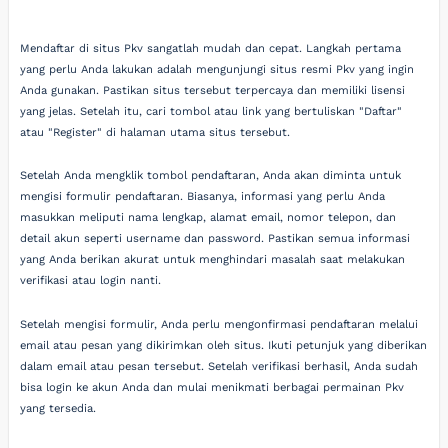
Mendaftar di situs Pkv sangatlah mudah dan cepat. Langkah pertama
yang perlu Anda lakukan adalah mengunjungi situs resmi Pkv yang ingin
Anda gunakan. Pastikan situs tersebut terpercaya dan memiliki lisensi
yang jelas. Setelah itu, cari tombol atau link yang bertuliskan "Daftar"
atau "Register" di halaman utama situs tersebut.
Setelah Anda mengklik tombol pendaftaran, Anda akan diminta untuk
mengisi formulir pendaftaran. Biasanya, informasi yang perlu Anda
masukkan meliputi nama lengkap, alamat email, nomor telepon, dan
detail akun seperti username dan password. Pastikan semua informasi
yang Anda berikan akurat untuk menghindari masalah saat melakukan
verifikasi atau login nanti.
Setelah mengisi formulir, Anda perlu mengonfirmasi pendaftaran melalui
email atau pesan yang dikirimkan oleh situs. Ikuti petunjuk yang diberikan
dalam email atau pesan tersebut. Setelah verifikasi berhasil, Anda sudah
bisa login ke akun Anda dan mulai menikmati berbagai permainan Pkv
yang tersedia.