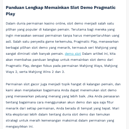
Panduan Lengkap Memainkan Slot Demo Pragmatic
Play
Dalam dunia permainan kasino online, slot demo menjadi salah satu
pilihan yang populer di kalangan pemain. Terutama bagi mereka yang
ingin merasakan sensasi permainan tanpa harus mempertaruhkan uang
asli. Salah satu penyedia game terkemuka, Pragmatic Play, menawarkan
berbagai pilihan slot demo yang menarik, termasuk seri Mahjong yang
sangat diminati oleh banyak pemain.
demo slot
Dalam artikel ini, kita
akan membahas panduan lengkap untuk memainkan slot demo dari
Pragmatic Play, dengan fokus pada permainan Mahjong Ways, Mahjong
Ways 2, serta Mahjong Wins 2 dan 3.
Permainan slot gacor juga menjadi topik hangat di kalangan pemain, dan
kami akan menjelaskan bagaimana Anda dapat menemukan slot demo
yang menawarkan peluang menang yang lebih baik. Jika Anda penasaran
tentang bagaimana cara menggunakan akun demo dan apa saja fitur
menarik dari setiap permainan, Anda berada di tempat yang tepat. Mari
kita eksplorasi lebih dalam tentang dunia slot demo dan temukan
strategi untuk meraih kemenangan maksimal dalam permainan yang
mengasyikkan ini.