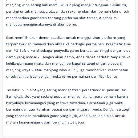
mahjong wins sering kali memiliki RTP yang menguntungkan. Selain itu,
penting untuk membaca ulasan dan rekomendasi dari pemain lain untuk
mendapatkan gambaran tentang performa slot tersebut sebelum
mencoba menggunakannya di akun demo.
Saat memilih akun demo, pastikan untuk menggunakan platform yang
terpercaya dan menawarkan akses ke berbagai permainan. Pragmatic Play
dan PG Soft dikenal sebagai penyedia game berkualitas tinggi dengan slot
demo yang menarik. Dengan akun demo, Anda dapat berlatih tanpa risiko
kehilangan uang nyata dan menguji berbagai strategi di game seperti
mahjong ways 2 atau mahjong wins 3. Ini juga memberikan kesempatan
untuk familiarisasi dengan mekanisme permainan dan fitur bonus.
Terakhir, pilih slot yang sering mendapatkan perhatian dari pemain lain.
Seringkali, slot yang sedang populer menjadi pilihan para pemain karena
banyaknya kemenangan yang mereka tawarkan. Perhatikan juga waktu
bermain dan atur taruhan sesuai dengan anggaran Anda. Dengan strategi
yang tepat dan pemilihan game yang bijak, Anda akan lebih siap untuk
meraih kemenangan dalam bermain slot gacor.