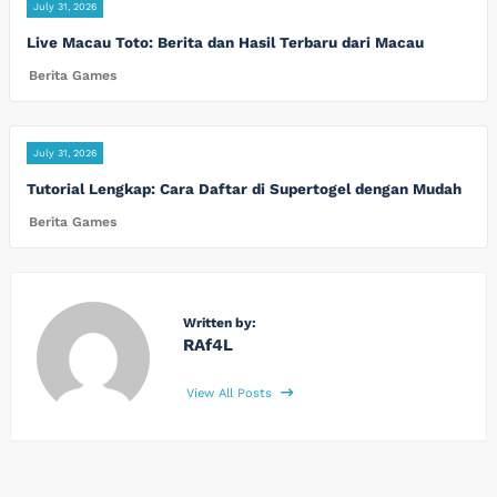
July 31, 2026
Live Macau Toto: Berita dan Hasil Terbaru dari Macau
Berita Games
July 31, 2026
Tutorial Lengkap: Cara Daftar di Supertogel dengan Mudah
Berita Games
Written by:
RAf4L
View All Posts