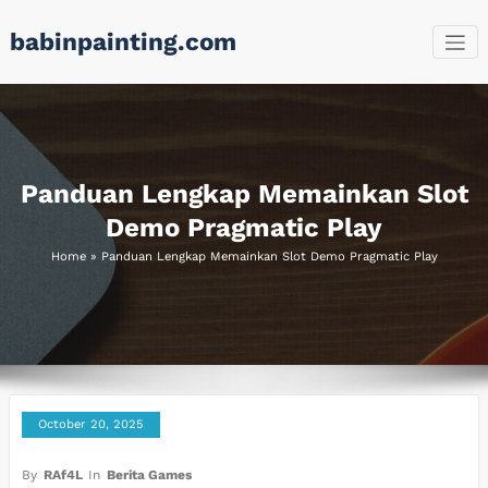
Skip
babinpainting.com
to
content
Panduan Lengkap Memainkan Slot
Demo Pragmatic Play
Home
»
Panduan Lengkap Memainkan Slot Demo Pragmatic Play
October 20, 2025
By
RAf4L
In
Berita Games