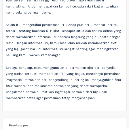
95% persen. Semakin tinggi return to player, maka lebih besar
kemungkinan Anda mendapatkan kembali sebagian dari bagian taruhan
kamu selama bermain game.
Selain itu, mengetahui persentase RTP, Anda pun perlu mencari berita
terbaru tentang bocoran RTP slot. Terdapat situs dan forum online yang
dapat memberikan informasi RTP secara langsung yang diupdate dengan
rutin. Dengan informasi ini, kamu bisa lebih mudah mendapatkan slot
yang lagi gacor hari ini. Informasi ini sangat penting agar meningkatkan
peluang kamu meraih kemenangan.
Sebagai penutup, coba menggunakan di permainan slot dari penyedia
yang sudah terbukti memberikan RTP yang bagus, contohnya permainan
Pragmatic. Permainan dari pengembang ini sering kali menyuguhkan fitur-
fitur menarik dan mekanisme permainan yang dapat memperbaiki
pengalaman bermain. Pastikan ingat agar bermain dari bijak dan
memberikan batas agar permainan tetap menyenangkan.
Previous post