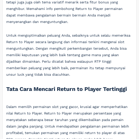
tetapi juga juga oleh tema variatif menarik serta fitur bonus yang
menghibur. Memahami info pembohong Return to Player permainan
dapat membawa pengalaman bermain bermain Anda menjadi
menyenangkan dan menguntungkan.
Untuk mengoptimalkan peluang Anda, sebaiknya untuk selalu memeriksa
Return to Player secara langsung dan informasi terkini mengenai slot
menguntungkan. Dengan mengikuti perkembangan tersebut, Anda bisa
memiliki keputusan yang lebih baik tentang game mana yang akan
dijadikan dimainkan. Perlu dicatat bahwa walaupun RTP tinggi
memberikan peluang yang lebih baik, permainan itu tetap mempunyai
unsur luck yang tidak bisa diacuhkan.
Tata Cara Mencari Return to Player Tertinggi
Dalam memilih permainan slot yang gacor, krusial agar memperhatikan
nilai Return to Player. Return to Player merupakan persentase yang
menyatakan seberapa besar taruhan yang dikembalikan pada pemain
dalam jangka panjang. Untuk mendapatkan pengalaman permainan lebih
profitabel, temukan permainan yang memiliki return to player di atas