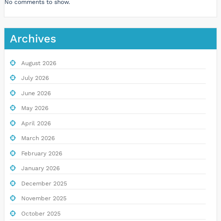
No comments to show.
Archives
August 2026
July 2026
June 2026
May 2026
April 2026
March 2026
February 2026
January 2026
December 2025
November 2025
October 2025