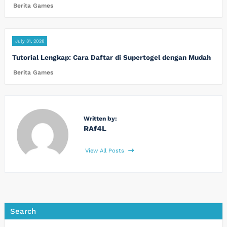
Berita Games
July 31, 2026
Tutorial Lengkap: Cara Daftar di Supertogel dengan Mudah
Berita Games
Written by:
RAf4L
View All Posts
Search