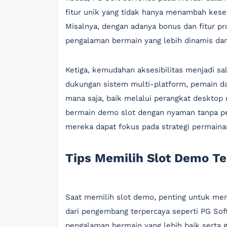
fitur unik yang tidak hanya menambah kese
Misalnya, dengan adanya bonus dan fitur p
pengalaman bermain yang lebih dinamis da
Ketiga, kemudahan aksesibilitas menjadi s
dukungan sistem multi-platform, pemain da
mana saja, baik melalui perangkat deskto
bermain demo slot dengan nyaman tanpa per
mereka dapat fokus pada strategi permain
Tips Memilih Slot Demo Te
Saat memilih slot demo, penting untuk me
dari pengembang terpercaya seperti PG Sof
pengalaman bermain yang lebih baik serta g