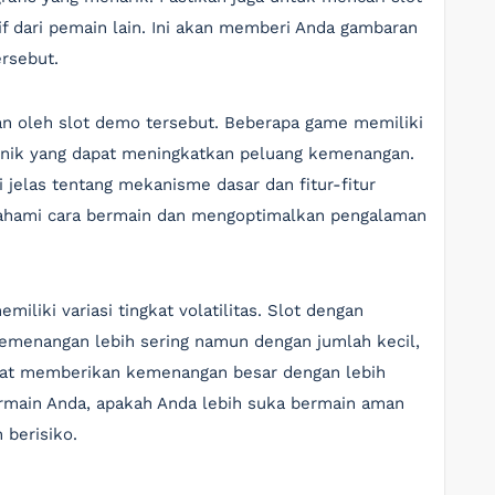
f dari pemain lain. Ini akan memberi Anda gambaran
rsebut.
kan oleh slot demo tersebut. Beberapa game memiliki
r unik yang dapat meningkatkan peluang kemenangan.
 jelas tentang mekanisme dasar dan fitur-fitur
ahami cara bermain dan mengoptimalkan pengalaman
iliki variasi tingkat volatilitas. Slot dengan
emenangan lebih sering namun dengan jumlah kecil,
dapat memberikan kemenangan besar dengan lebih
bermain Anda, apakah Anda lebih suka bermain aman
 berisiko.