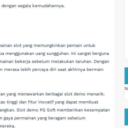
ot dengan segala kemudahannya.
rmainan slot yang memungkinkan pemain untuk
pa menggunakan uang sungguhan. Ini sangat berguna
mainan bekerja sebelum melakukan taruhan. Dengan
n merasa lebih percaya diri saat akhirnya bermain
N
inan yang menawarkan berbagai slot demo menarik.
as tinggi dan fitur inovatif yang dapat membuat
angkan. Slot demo PG Soft memberikan kesempatan
an gaya permainan yang beragam sebelum
mereka.