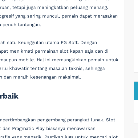
ruan, tetapi juga meningkatkan peluang menang.
rogresif yang sering muncul, pemain dapat merasakan
n penuh tantangan.
alah satu keunggulan utama PG Soft. Dengan
pat menikmati permainan slot kapan saja dan di
p maupun mobile. Hal ini memungkinkan pemain untuk
lu khawatir tentang masalah teknis, sehingga
an dan meraih kesenangan maksimal.
rbaik
mpertimbangkan pengembang perangkat lunak. Slot
t dan Pragmatic Play biasanya menawarkan
rafis yang menarik. Pastikan juga untuk mencari slot