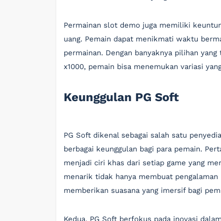
Permainan slot demo juga memiliki keuntung
uang. Pemain dapat menikmati waktu berma
permainan. Dengan banyaknya pilihan yang 
x1000, pemain bisa menemukan variasi yan
Keunggulan PG Soft
PG Soft dikenal sebagai salah satu penye
berbagai keunggulan bagi para pemain. Per
menjadi ciri khas dari setiap game yang me
menarik tidak hanya membuat pengalaman 
memberikan suasana yang imersif bagi pem
Kedua, PG Soft berfokus pada inovasi dala