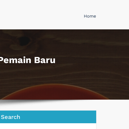
Home
Pemain Baru
Search