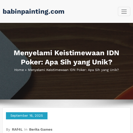
Skip
babinpainting.com
to
content
Menyelami Keistimewaan IDN
Poker: Apa Sih yang Unik?
Home
»
Menyelami Keistimewaan IDN Poker: Apa Sih yang Unik?
September 16, 2025
By
RAf4L
In
Berita Games