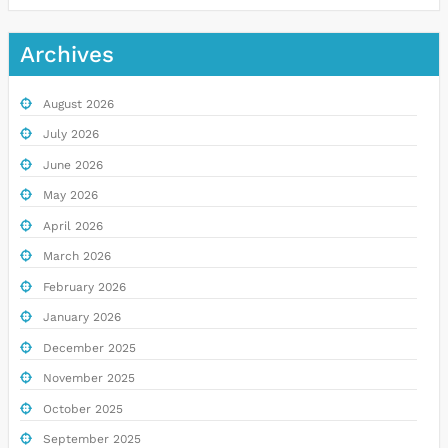
Archives
August 2026
July 2026
June 2026
May 2026
April 2026
March 2026
February 2026
January 2026
December 2025
November 2025
October 2025
September 2025