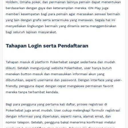
Holdem, Omaha poker, dan permainan lainnya pemain dapat menentukan
berdasarkan dengan gaya dan keterampilan mereka. IDN Play juga
memberi kesempatan bagi para pemain agar merasakan sensasi bermain
yang lain dengan grafis serta antarmuka yang menawan. Segala hal ini
menyediakan lingkungan bermain yang dinamis serta menggembirakan
bagi seluruh lapisan masyarakat.
Tahapan Login serta Pendaftaran
Tahapan masuk di platform Pokerhebat sangat sederhana dan mudah
diikuti. Setelah mengunjungi website Pokerhebat, user hanya butuh
menekan button masuk dan memasukkan informasi akun yang
dibutuhkan, seperti username dan password. Dengan interface yang user-
friendly, pengguna dapat dengan cepat mengakses permainan favorit
mereka tanpa terhambat kendala.
Bagi para pengguna yang pertama kali daftar, proses registrasi di
Pokerhebat juga amat mudah. User cukup melengkapi formulir registrasi
dengan informasi yang diperlukan, seperti nama, alamat email, dan
nomor telepon. Setelah, pengguna bakal menerima konfirmasi melalui