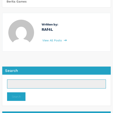
Berita Games
Written by:
RAf4L
View All Posts
Search
Search