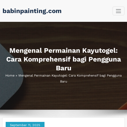
Skip
babinpainting.com
to
content
Mengenal Permainan Kayutogel:
Cara Komprehensif bagi Pengguna
Baru
Home
»
Mengenal Permainan Kayutogel: Cara Komprehensif bagi Pengguna
Baru
September 11, 2025