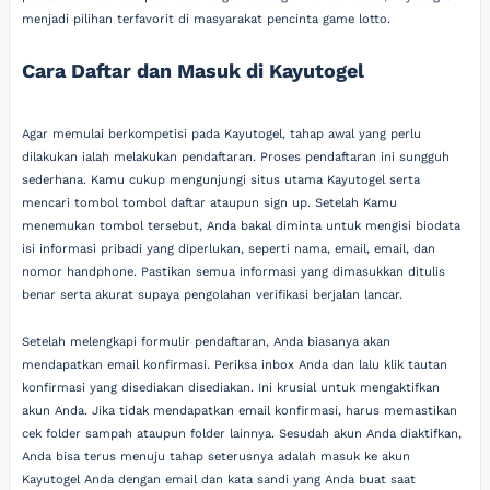
menjadi pilihan terfavorit di masyarakat pencinta game lotto.
Cara Daftar dan Masuk di Kayutogel
Agar memulai berkompetisi pada Kayutogel, tahap awal yang perlu
dilakukan ialah melakukan pendaftaran. Proses pendaftaran ini sungguh
sederhana. Kamu cukup mengunjungi situs utama Kayutogel serta
mencari tombol tombol daftar ataupun sign up. Setelah Kamu
menemukan tombol tersebut, Anda bakal diminta untuk mengisi biodata
isi informasi pribadi yang diperlukan, seperti nama, email, email, dan
nomor handphone. Pastikan semua informasi yang dimasukkan ditulis
benar serta akurat supaya pengolahan verifikasi berjalan lancar.
Setelah melengkapi formulir pendaftaran, Anda biasanya akan
mendapatkan email konfirmasi. Periksa inbox Anda dan lalu klik tautan
konfirmasi yang disediakan disediakan. Ini krusial untuk mengaktifkan
akun Anda. Jika tidak mendapatkan email konfirmasi, harus memastikan
cek folder sampah ataupun folder lainnya. Sesudah akun Anda diaktifkan,
Anda bisa terus menuju tahap seterusnya adalah masuk ke akun
Kayutogel Anda dengan email dan kata sandi yang Anda buat saat