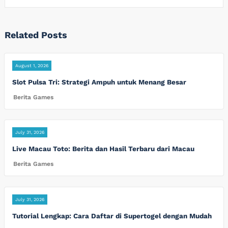
Related Posts
August 1, 2026
Slot Pulsa Tri: Strategi Ampuh untuk Menang Besar
Berita Games
July 31, 2026
Live Macau Toto: Berita dan Hasil Terbaru dari Macau
Berita Games
July 31, 2026
Tutorial Lengkap: Cara Daftar di Supertogel dengan Mudah