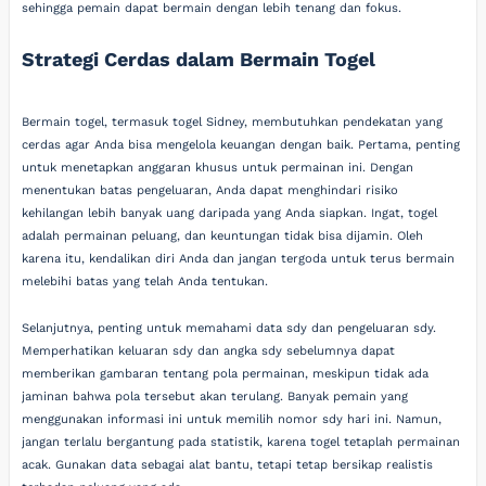
sehingga pemain dapat bermain dengan lebih tenang dan fokus.
Strategi Cerdas dalam Bermain Togel
Bermain togel, termasuk togel Sidney, membutuhkan pendekatan yang
cerdas agar Anda bisa mengelola keuangan dengan baik. Pertama, penting
untuk menetapkan anggaran khusus untuk permainan ini. Dengan
menentukan batas pengeluaran, Anda dapat menghindari risiko
kehilangan lebih banyak uang daripada yang Anda siapkan. Ingat, togel
adalah permainan peluang, dan keuntungan tidak bisa dijamin. Oleh
karena itu, kendalikan diri Anda dan jangan tergoda untuk terus bermain
melebihi batas yang telah Anda tentukan.
Selanjutnya, penting untuk memahami data sdy dan pengeluaran sdy.
Memperhatikan keluaran sdy dan angka sdy sebelumnya dapat
memberikan gambaran tentang pola permainan, meskipun tidak ada
jaminan bahwa pola tersebut akan terulang. Banyak pemain yang
menggunakan informasi ini untuk memilih nomor sdy hari ini. Namun,
jangan terlalu bergantung pada statistik, karena togel tetaplah permainan
acak. Gunakan data sebagai alat bantu, tetapi tetap bersikap realistis