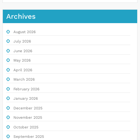
Archives
August 2026
July 2026
June 2026
May 2026
April 2026
March 2026
February 2026
January 2026
December 2025
November 2025
October 2025
September 2025