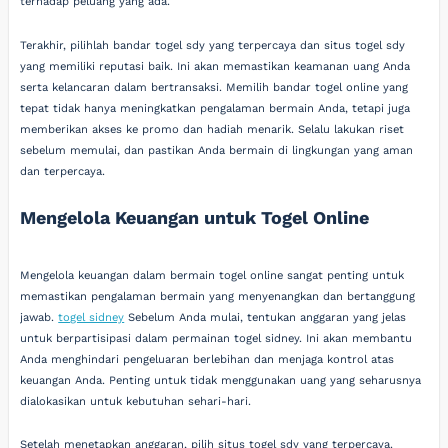
terhadap peluang yang ada.
Terakhir, pilihlah bandar togel sdy yang terpercaya dan situs togel sdy
yang memiliki reputasi baik. Ini akan memastikan keamanan uang Anda
serta kelancaran dalam bertransaksi. Memilih bandar togel online yang
tepat tidak hanya meningkatkan pengalaman bermain Anda, tetapi juga
memberikan akses ke promo dan hadiah menarik. Selalu lakukan riset
sebelum memulai, dan pastikan Anda bermain di lingkungan yang aman
dan terpercaya.
Mengelola Keuangan untuk Togel Online
Mengelola keuangan dalam bermain togel online sangat penting untuk
memastikan pengalaman bermain yang menyenangkan dan bertanggung
jawab.
togel sidney
Sebelum Anda mulai, tentukan anggaran yang jelas
untuk berpartisipasi dalam permainan togel sidney. Ini akan membantu
Anda menghindari pengeluaran berlebihan dan menjaga kontrol atas
keuangan Anda. Penting untuk tidak menggunakan uang yang seharusnya
dialokasikan untuk kebutuhan sehari-hari.
Setelah menetapkan anggaran, pilih situs togel sdy yang terpercaya.