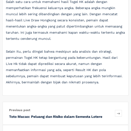
Salah satu cara untuk memahami hasil Togel HK adalah dengan
memperhatikan frekuensi keluarnya angka. Beberapa angka mungkin
muncul lebih sering dibandingkan dengan yang lain. Dengan mencatat
hasil-hasil Live Draw Hongkong secara konsisten, pemain dapat
menentukan angka-angka yang patut dipertimbangkan untuk memasang
taruhan. Ini juga termasuk memahami kapan waktu-waktu tertentu angka
tertentu cenderung muncul.
Selain itu, perlu diingat bahwa meskipun ada analisis dan strategi,
permainan Togel HK tetap bergantung pada keberuntungan. Hasil dari
Live Hk tidak dapat diprediksi secara akurat, namun dengan
memanfaatkan informasi yang ada, seperti Result HK dan pola
sebelumnya, pemain dapat membuat keputusan yang lebih terinformasi.
Akhirnya, bermainlah dengan bijak dan nikmati prosesnya.
Previous post
Toto Macao: Peluang dan Risiko dalam Semesta Lotere