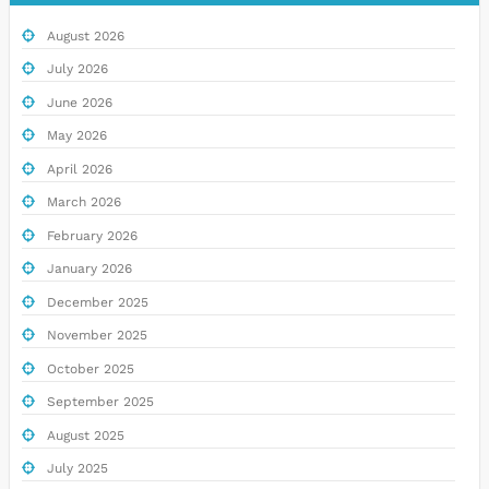
August 2026
July 2026
June 2026
May 2026
April 2026
March 2026
February 2026
January 2026
December 2025
November 2025
October 2025
September 2025
August 2025
July 2025