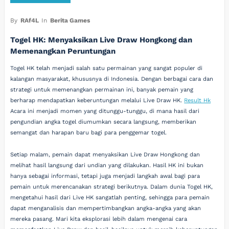
By
RAf4L
In
Berita Games
Togel HK: Menyaksikan Live Draw Hongkong dan
Memenangkan Peruntungan
Togel HK telah menjadi salah satu permainan yang sangat populer di
kalangan masyarakat, khususnya di Indonesia. Dengan berbagai cara dan
strategi untuk memenangkan permainan ini, banyak pemain yang
berharap mendapatkan keberuntungan melalui Live Draw HK.
Result Hk
Acara ini menjadi momen yang ditunggu-tunggu, di mana hasil dari
pengundian angka togel diumumkan secara langsung, memberikan
semangat dan harapan baru bagi para penggemar togel.
Setiap malam, pemain dapat menyaksikan Live Draw Hongkong dan
melihat hasil langsung dari undian yang dilakukan. Hasil HK ini bukan
hanya sebagai informasi, tetapi juga menjadi langkah awal bagi para
pemain untuk merencanakan strategi berikutnya. Dalam dunia Togel HK,
mengetahui hasil dari Live HK sangatlah penting, sehingga para pemain
dapat menganalisis dan mempertimbangkan angka-angka yang akan
mereka pasang. Mari kita eksplorasi lebih dalam mengenai cara