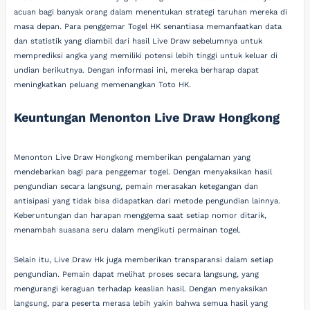
acuan bagi banyak orang dalam menentukan strategi taruhan mereka di
masa depan. Para penggemar Togel HK senantiasa memanfaatkan data
dan statistik yang diambil dari hasil Live Draw sebelumnya untuk
memprediksi angka yang memiliki potensi lebih tinggi untuk keluar di
undian berikutnya. Dengan informasi ini, mereka berharap dapat
meningkatkan peluang memenangkan Toto HK.
Keuntungan Menonton Live Draw Hongkong
Menonton Live Draw Hongkong memberikan pengalaman yang
mendebarkan bagi para penggemar togel. Dengan menyaksikan hasil
pengundian secara langsung, pemain merasakan ketegangan dan
antisipasi yang tidak bisa didapatkan dari metode pengundian lainnya.
Keberuntungan dan harapan menggema saat setiap nomor ditarik,
menambah suasana seru dalam mengikuti permainan togel.
Selain itu, Live Draw Hk juga memberikan transparansi dalam setiap
pengundian. Pemain dapat melihat proses secara langsung, yang
mengurangi keraguan terhadap keaslian hasil. Dengan menyaksikan
langsung, para peserta merasa lebih yakin bahwa semua hasil yang