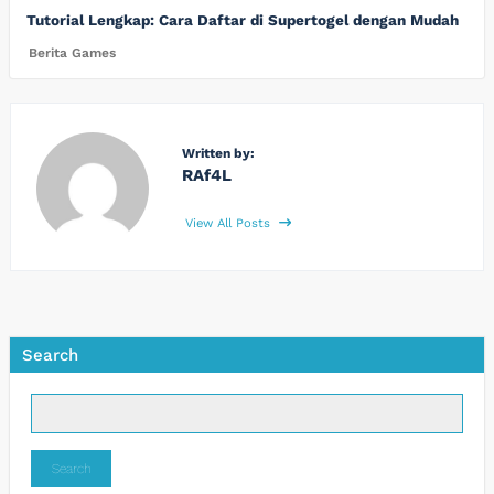
Tutorial Lengkap: Cara Daftar di Supertogel dengan Mudah
Berita Games
Written by:
RAf4L
View All Posts
Search
Search